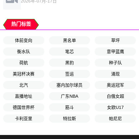
2026年-07月-17日
热门标签
体前变向
黑名单
草坪
衡水队
笔芯
意甲蓝鹰
荷航
黑豹
种子队
美冠杯决赛
签运
涌现
北汽
塞内加尔球员
奥运冠军
直播地址
广东NBA
白俄女超
德国世界杯
筋斗
女欧U17
卡利亚里
特拉斯
帕尼尼