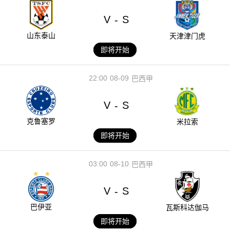
V
S
-
山东泰山
天津津门虎
即将开始
22:00
08-09
巴西甲
V
S
-
克鲁塞罗
米拉索
即将开始
03:00
08-10
巴西甲
V
S
-
巴伊亚
瓦斯科达伽马
即将开始