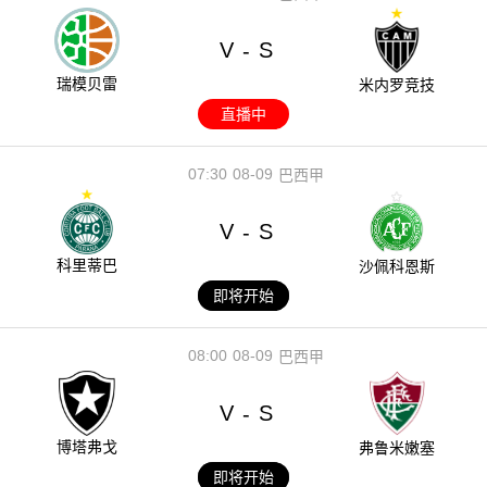
V
S
-
瑞模贝雷
米内罗竞技
直播中
07:30
08-09
巴西甲
V
S
-
科里蒂巴
沙佩科恩斯
即将开始
08:00
08-09
巴西甲
V
S
-
博塔弗戈
弗鲁米嫩塞
即将开始