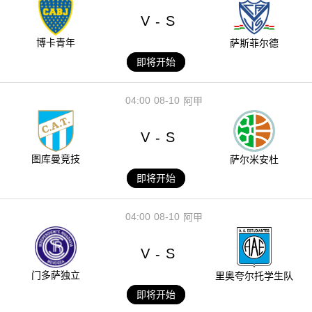
V
S
-
博卡青年
萨斯菲尔德
即将开始
04:00
08-10
阿甲
V
S
-
图库曼竞技
萨尔米安杜
即将开始
04:00
08-10
阿甲
V
S
-
门多萨独立
里奥夸尔托学生队
即将开始