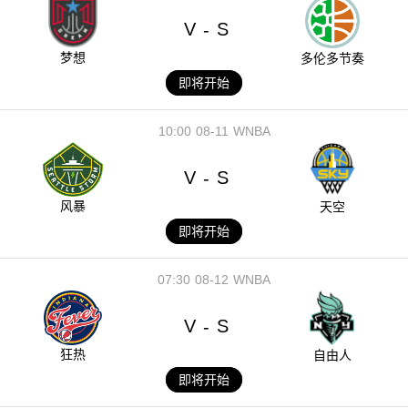
V
S
-
梦想
多伦多节奏
即将开始
10:00
08-11
WNBA
V
S
-
风暴
天空
即将开始
07:30
08-12
WNBA
V
S
-
狂热
自由人
即将开始