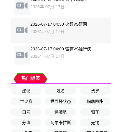
2026年-07月-17日
2026-07-17 04:30 火箭VS篮网
2026年-07月-17日
2026-07-17 04:00 雷霆VS独行侠
2026年-07月-17日
热门标签
建议
姓名
贺岁
世少赛
世界杯状态
脂肪酸酯
口号
远藤航
驱车
分盘
阿尔卡拉斯
无锡