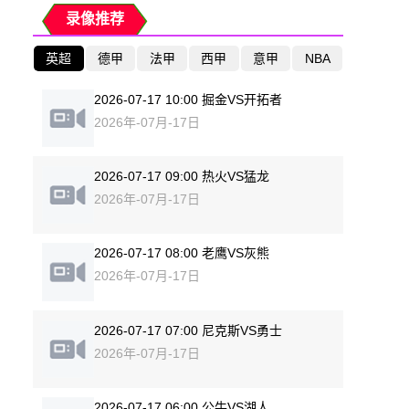
录像推荐
英超
德甲
法甲
西甲
意甲
NBA
2026-07-17 10:00 掘金VS开拓者
2026年-07月-17日
2026-07-17 09:00 热火VS猛龙
2026年-07月-17日
2026-07-17 08:00 老鹰VS灰熊
2026年-07月-17日
2026-07-17 07:00 尼克斯VS勇士
2026年-07月-17日
2026-07-17 06:00 公牛VS湖人