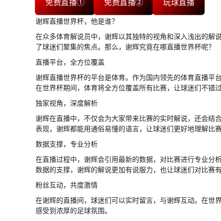
免费直播①
免费直播②
玩球直播
谢辉直播世界杯，他是谁？
在众多体育解说员中，谢辉以其独特的视角和深入浅出的解
了球迷们聚集的焦点。那么，谢辉究竟在哪直播世界杯呢？
直播平台，全方位覆盖
谢辉直播世界杯的平台是体育。作为国内领先的体育直播平
在世界杯期间，体育将全方位覆盖所有比赛，让球迷们不错
独家视角，深度解析
谢辉在直播中，不仅会为大家带来比赛的实时解说，还会结
表现，谢辉都能用通俗易懂的语言，让球迷们更好地理解比
数据支撑，专业分析
在直播过程中，谢辉会引用最新的数据，对比赛进行专业分
数据的支撑，谢辉的解说更加有说服力，也让球迷们对比赛
粉丝互动，共度激情
在谢辉的直播间，球迷们可以实时留言，与谢辉互动。在世
感受到浓厚的足球氛围。