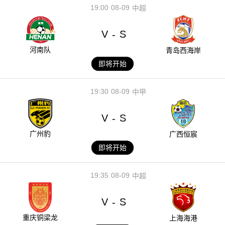
19:00
08-09
中超
V
S
-
河南队
青岛西海岸
即将开始
19:30
08-09
中甲
V
S
-
广州豹
广西恒宸
即将开始
19:35
08-09
中超
V
S
-
重庆铜梁龙
上海海港