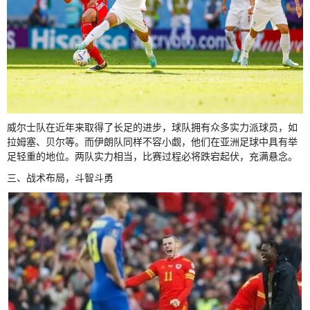
威尔士队在近年来取得了长足的进步，球队拥有众多实力派球员，如
拉姆塞、贝尔等。而伊朗队同样不容小觑，他们在亚洲足球中具有举
足轻重的地位。两队实力相当，比赛过程必将跌宕起伏，充满悬念。
三、战术布局，斗智斗勇