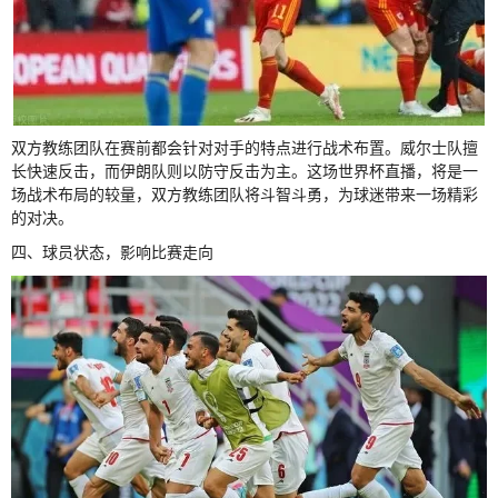
双方教练团队在赛前都会针对对手的特点进行战术布置。威尔士队擅
长快速反击，而伊朗队则以防守反击为主。这场世界杯直播，将是一
场战术布局的较量，双方教练团队将斗智斗勇，为球迷带来一场精彩
的对决。
四、球员状态，影响比赛走向