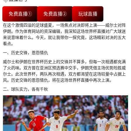
免费直播①
免费直播②
玩球直播
在这个激情四溢的足球盛夏，一场焦点对决即将上演——威尔士对阵
伊朗。作为体育网站的资深编辑，我深知这场世界杯直播对广大球迷
来说意味着什么。今天，就让我带你一探究竟，这场精彩对决的五大
看点。
一、历史交锋，恩怨情仇
威尔士和伊朗在世界杯历史上的交锋并不算多，但每一次相遇都充满
了火药味。双方曾在亚洲区预选赛中交手，伊朗凭借主场优势险胜威
尔士。此次世界杯，两队再次相遇，双方都渴望在这场较量中占据上
风。历史交锋的恩怨情仇，将在这场世界杯直播中再次上演。
二、球队实力，各有千秋