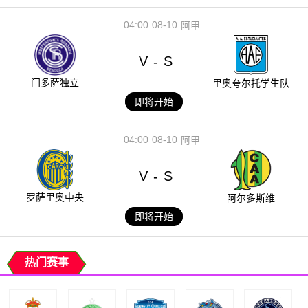
04:00
08-10
阿甲
V
S
-
门多萨独立
里奥夸尔托学生队
即将开始
04:00
08-10
阿甲
V
S
-
罗萨里奥中央
阿尔多斯维
即将开始
热门赛事