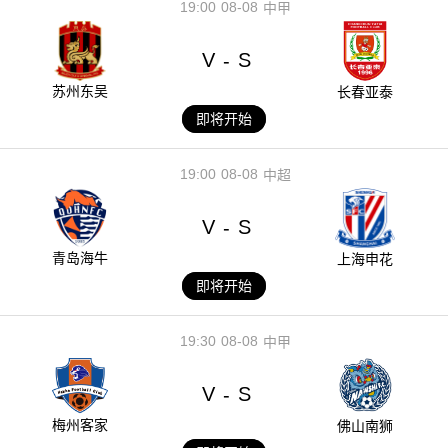
19:00
08-08
中甲
V
S
-
苏州东吴
长春亚泰
即将开始
19:00
08-08
中超
V
S
-
青岛海牛
上海申花
即将开始
19:30
08-08
中甲
V
S
-
梅州客家
佛山南狮