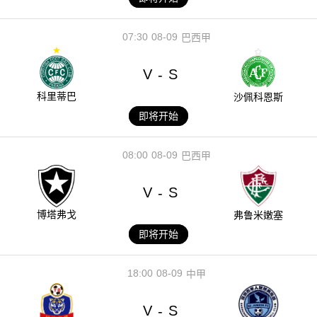
07:30
08-09
巴西甲
V
S
-
科里蒂巴
沙佩科恩斯
即将开始
08:00
08-09
巴西甲
V
S
-
博塔弗戈
弗鲁米嫩塞
即将开始
18:00
08-09
中甲
V
S
-