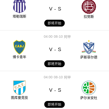
V
S
-
塔勒瑞斯
拉努斯
即将开始
04:00
08-10
阿甲
V
S
-
博卡青年
萨斯菲尔德
即将开始
04:00
08-10
阿甲
V
S
-
图库曼竞技
萨尔米安杜
即将开始