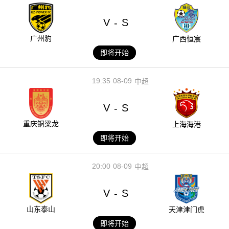
V
S
-
广州豹
广西恒宸
即将开始
19:35
08-09
中超
V
S
-
重庆铜梁龙
上海海港
即将开始
20:00
08-09
中超
V
S
-
山东泰山
天津津门虎
即将开始