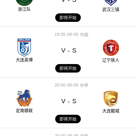
浙江队
武汉三镇
即将开始
19:35
08-08
中超
V
S
-
大连英博
辽宁铁人
即将开始
20:00
08-08
中甲
V
S
-
定南赣联
大连鲲城
即将开始
20:00
08-08
中超