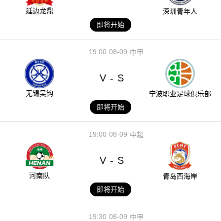
延边龙鼎
深圳青年人
即将开始
19:00
08-09
中甲
V
S
-
无锡吴钩
宁波职业足球俱乐部
即将开始
19:00
08-09
中超
V
S
-
河南队
青岛西海岸
即将开始
19:30
08-09
中甲