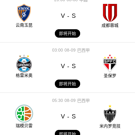
V
S
-
云南玉昆
成都蓉城
即将开始
03:00
08-09
巴西甲
V
S
-
格雷米奥
圣保罗
即将开始
05:30
08-09
巴西甲
V
S
-
瑞模贝雷
米内罗竞技
即将开始