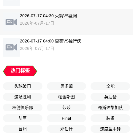
2026-07-17 04:30 火箭VS篮网
2026年-07月-17日
2026-07-17 04:00 雷霆VS独行侠
2026年-07月-17日
热门标签
头球破门
奥多姆
全能
这场胜利
帕金斯图
英后备
权健俱乐部
莎莎
哥斯达黎加队
陆军
Final
装备
台州
邓伯什
速度型中锋