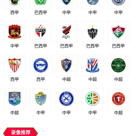
西甲
巴西甲
中甲
中甲
中甲
中甲
巴西甲
巴西甲
巴西甲
巴西甲
西甲
西甲
中超
中超
中超
中超
中甲
中甲
中甲
中超
录像推荐