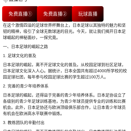
免费直播①
免费直播②
玩球直播
在这个激情四溢的足球世界杯舞台上，日本足球以其独特的魅力和坚
韧的精神，吸引了全球无数球迷的目光。今天，就让我们揭开日本足
球崛起的神秘面纱，一探究竟。
一、日本足球的崛起之路
1. 足球文化的普及
日本足球的崛起，离不开足球文化的普及。从校园足球到社区足球，
日本足球文化深入人心。据统计，日本全国共有超过4000所学校的校
园足球社团，每年参与校园足球比赛的学生超过100万人。
2. 完善的青少年培养体系
日本足球的崛起，还得益于完善的青少年培养体系。日本足协设立了
各级别的青少年足球训练基地，为青少年球员提供专业的训练和比赛
机会。此外，日本足协还与欧洲顶级俱乐部合作，让日本青少年球员
有机会在欧洲高水平联赛中锻炼。
3. 教练团队的辛勤付出