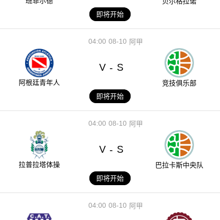
班菲尔德
贝尔格拉诺
即将开始
04:00
08-10
阿甲
V
S
-
阿根廷青年人
竞技俱乐部
即将开始
04:00
08-10
阿甲
V
S
-
拉普拉塔体操
巴拉卡斯中央队
即将开始
04:00
08-10
阿甲