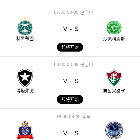
07:30
08-09
巴西甲
V
S
-
科里蒂巴
沙佩科恩斯
即将开始
08:00
08-09
巴西甲
V
S
-
博塔弗戈
弗鲁米嫩塞
即将开始
18:00
08-09
中甲
V
S
-