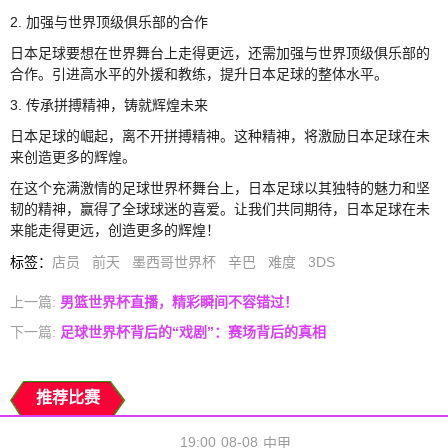
2. 加强与世界顶级俱乐部的合作
日本足球要想在世界舞台上走得更远，还需加强与世界顶级俱乐部的
合作。引进高水平的外援和教练，提升日本足球的整体水平。
3. 传承拼搏精神，铸就辉煌未来
日本足球的崛起，离不开拼搏精神。这种精神，将激励日本足球在未
来创造更多的辉煌。
在这个充满激情的足球世界杯舞台上，日本足球以其独特的魅力和坚
韧的精神，赢得了全球球迷的喜爱。让我们共同期待，日本足球在未
来能走得更远，创造更多的辉煌！
标签
：
店员
前天
墨西哥世界杯
辛巴
难度
3DS
上一篇:
男篮世界杯直播，精彩瞬间不容错过！
下一篇:
足球世界杯背后的“戏剧”：赛场背后的真相
推荐比赛
19:00
08-08
中甲