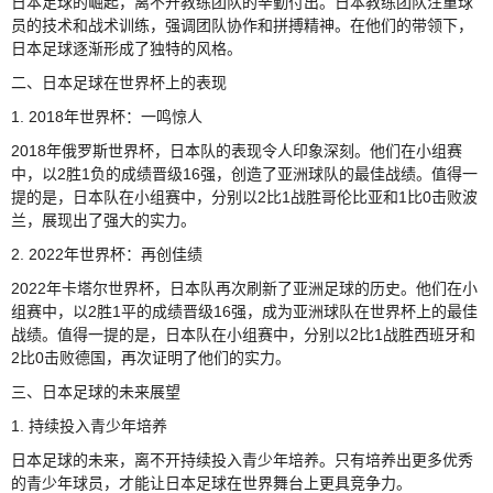
日本足球的崛起，离不开教练团队的辛勤付出。日本教练团队注重球
员的技术和战术训练，强调团队协作和拼搏精神。在他们的带领下，
日本足球逐渐形成了独特的风格。
二、日本足球在世界杯上的表现
1. 2018年世界杯：一鸣惊人
2018年俄罗斯世界杯，日本队的表现令人印象深刻。他们在小组赛
中，以2胜1负的成绩晋级16强，创造了亚洲球队的最佳战绩。值得一
提的是，日本队在小组赛中，分别以2比1战胜哥伦比亚和1比0击败波
兰，展现出了强大的实力。
2. 2022年世界杯：再创佳绩
2022年卡塔尔世界杯，日本队再次刷新了亚洲足球的历史。他们在小
组赛中，以2胜1平的成绩晋级16强，成为亚洲球队在世界杯上的最佳
战绩。值得一提的是，日本队在小组赛中，分别以2比1战胜西班牙和
2比0击败德国，再次证明了他们的实力。
三、日本足球的未来展望
1. 持续投入青少年培养
日本足球的未来，离不开持续投入青少年培养。只有培养出更多优秀
的青少年球员，才能让日本足球在世界舞台上更具竞争力。