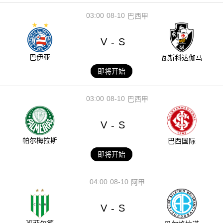
03:00
08-10
巴西甲
V
S
-
巴伊亚
瓦斯科达伽马
即将开始
03:00
08-10
巴西甲
V
S
-
帕尔梅拉斯
巴西国际
即将开始
04:00
08-10
阿甲
V
S
-