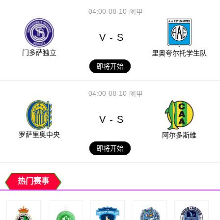
04:00
08-10
阿甲
V
S
-
门多萨独立
里奥夸尔托学生队
即将开始
04:00
08-10
阿甲
V
S
-
罗萨里奥中央
阿尔多斯维
即将开始
热门赛事