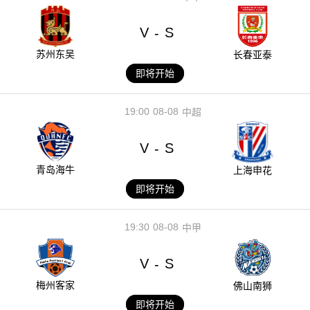
V
S
-
苏州东吴
长春亚泰
即将开始
19:00
08-08
中超
V
S
-
青岛海牛
上海申花
即将开始
19:30
08-08
中甲
V
S
-
梅州客家
佛山南狮
即将开始