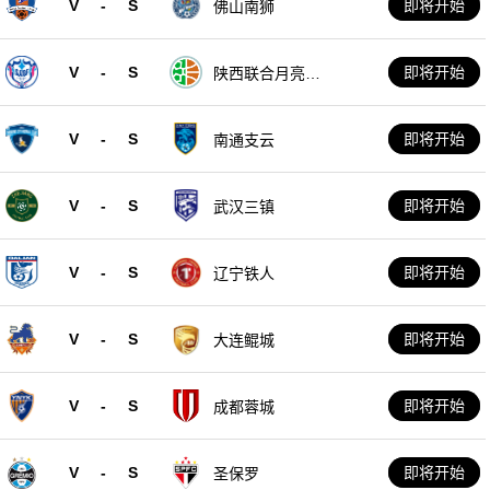
V
-
S
即将开始
佛山南狮
V
-
S
即将开始
陕西联合月亮泊
队
V
-
S
即将开始
南通支云
V
-
S
即将开始
武汉三镇
V
-
S
即将开始
辽宁铁人
V
-
S
即将开始
大连鲲城
V
-
S
即将开始
成都蓉城
V
-
S
即将开始
圣保罗