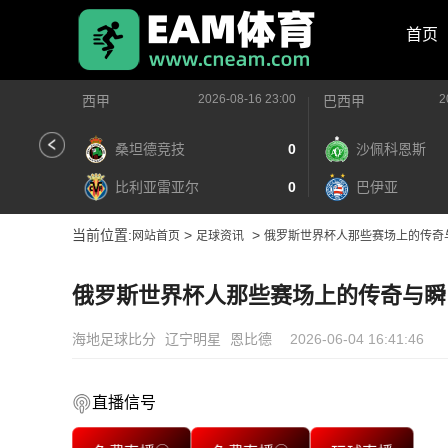
首页
2026-08-16 23:00
2
西甲
巴西甲
桑坦德竞技
0
沙佩科恩斯
比利亚雷亚尔
0
巴伊亚
当前位置:
>
>
网站首页
足球资讯
俄罗斯世界杯人那些赛场上的传奇
俄罗斯世界杯人那些赛场上的传奇与瞬
海地足球比分
辽宁明星
恩比德
2026-06-04 16:41:46
直播信号