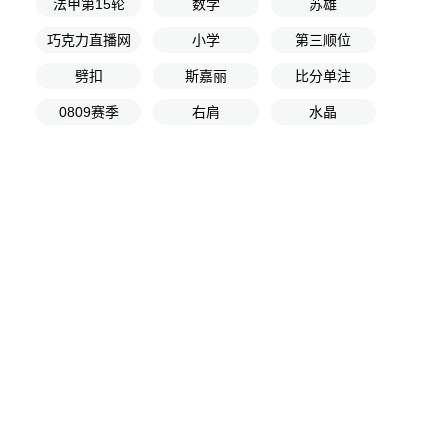
法甲第15轮
数学
苏雄
巧克力直播网
小学
第三顺位
劈扣
斯嘉丽
比分单注
0809赛季
右肩
水晶