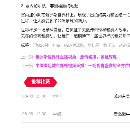
2. 塞内加尔队：非洲雄鹰的崛起
塞内加尔队在俄罗斯世界杯上，展现了出色的实力和团结一心
过程，让人感受到了非洲足球的魅力。
世界杯是一场足球盛宴，它见证了无数传奇球星和感人故事。
无尽的惊喜和感动。让我们一起期待下一届世界杯的精彩瞬
标签
：
巴U20杯
神锋
NBA对球队
努比亚
教学法
赵心
上一篇:
俄罗斯世界杯直播视角：激情碰撞，见证辉煌
下一篇:
中国看足球世界杯视频直播：一场视觉盛宴的全方位
推荐比赛
08-08
19:00
中甲
苏州东吴
08-08
19:00
中超
青岛海牛