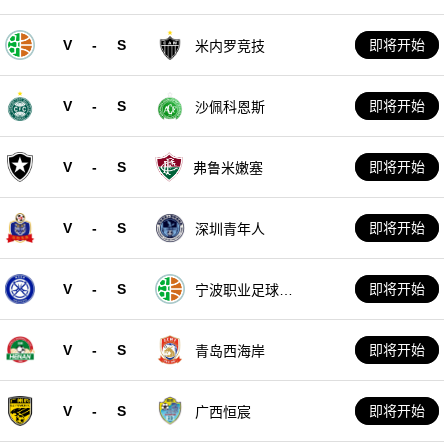
V
-
S
即将开始
米内罗竞技
V
-
S
即将开始
沙佩科恩斯
V
-
S
即将开始
弗鲁米嫩塞
V
-
S
即将开始
深圳青年人
V
-
S
即将开始
宁波职业足球俱
乐部
V
-
S
即将开始
青岛西海岸
V
-
S
即将开始
广西恒宸