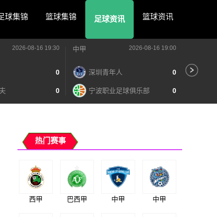
足球集锦
篮球集锦
篮球资讯
足球资讯
2026-08-16 19:30
2026-08-16 19:00
中甲
中甲
0
深圳青年人
0
苏
夫
0
宁波职业足球俱乐部
0
南
热门赛事
西甲
巴西甲
中甲
中甲