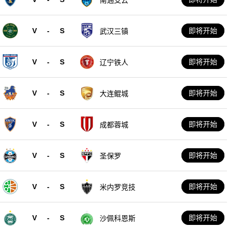
V
-
S
即将开始
武汉三镇
V
-
S
即将开始
辽宁铁人
V
-
S
即将开始
大连鲲城
V
-
S
即将开始
成都蓉城
V
-
S
即将开始
圣保罗
V
-
S
即将开始
米内罗竞技
V
-
S
即将开始
沙佩科恩斯