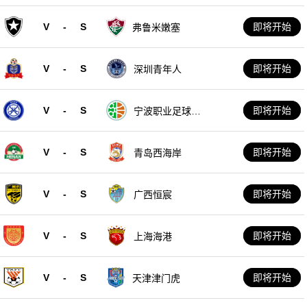
V
-
S
即将开始
弗鲁米嫩塞
V
-
S
即将开始
深圳青年人
V
-
S
即将开始
宁波职业足球俱
乐部
V
-
S
即将开始
青岛西海岸
V
-
S
即将开始
广西恒宸
V
-
S
即将开始
上海海港
V
-
S
即将开始
天津津门虎