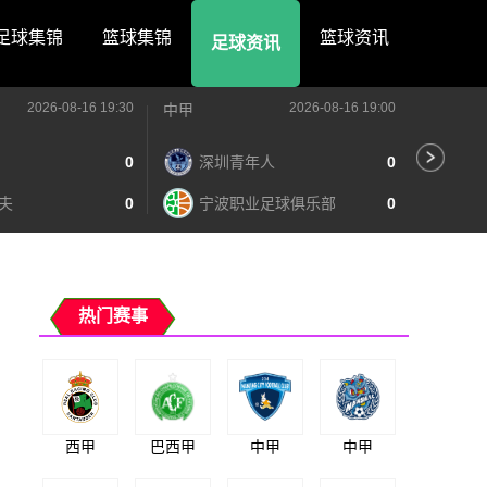
足球集锦
篮球集锦
篮球资讯
足球资讯
2026-08-16 19:30
2026-08-16 19:00
中甲
中甲
0
深圳青年人
0
苏
夫
0
宁波职业足球俱乐部
0
南
热门赛事
西甲
巴西甲
中甲
中甲