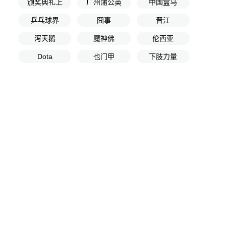
颁奖典礼上
广州蒲公英
中国盒马
乒乓球界
囧事
晋江
泻天鹅
魔神佛
伦西亚
Dota
也门甲
下肢力量