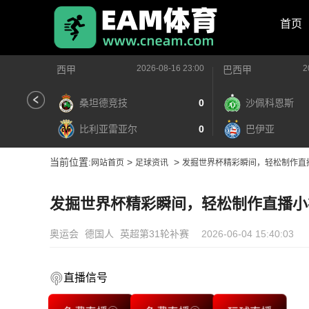
首页
2026-08-16 23:00
2
西甲
巴西甲
桑坦德竞技
0
沙佩科恩斯
比利亚雷亚尔
0
巴伊亚
当前位置:
>
>
网站首页
足球资讯
发掘世界杯精彩瞬间，轻松制作直
发掘世界杯精彩瞬间，轻松制作直播小
奥运会
德国人
英超第31轮补赛
2026-06-04 15:40:03
直播信号