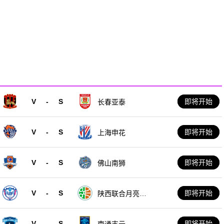
V
-
S
即将开始
长春亚泰
V
-
S
即将开始
上海申花
V
-
S
即将开始
佛山南狮
V
-
S
即将开始
陕西联合月亮泊
队
V
-
S
即将开始
南通支云