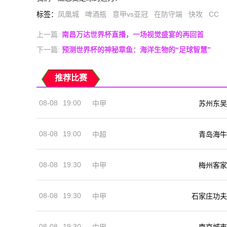
标签
：
凤凰城
啤酒瓶
意甲vs亚冠
在防守端
快攻
CC
上一篇:
南昌万达世界杯直播，一场视觉盛宴的再回首
下一篇:
预测世界杯的神秘章鱼：海洋生物的“足球智慧”
推荐比赛
08-08
19:00
中甲
苏州东吴
08-08
19:00
中超
青岛海牛
08-08
19:30
中甲
梅州客家
08-08
19:30
中甲
石家庄功夫
08-08
19:30
中甲
南京城市