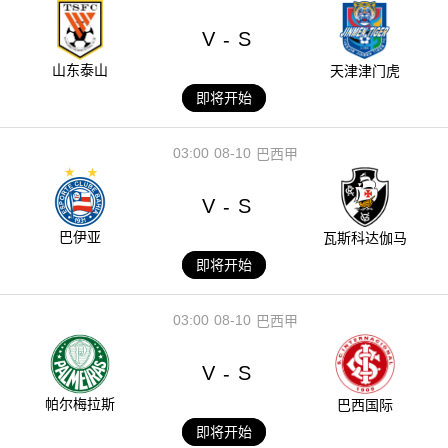
V
S
-
山东泰山
天津津门虎
即将开始
03:00
08-10
巴西甲
V
S
-
巴伊亚
瓦斯科达伽马
即将开始
03:00
08-10
巴西甲
V
S
-
帕尔梅拉斯
巴西国际
即将开始