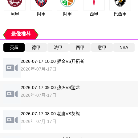
阿甲
阿甲
阿甲
西甲
巴西甲
录像推荐
英超
德甲
法甲
西甲
意甲
NBA
2026-07-17 10:00 掘金VS开拓者
2026年-07月-17日
2026-07-17 09:00 热火VS猛龙
2026年-07月-17日
2026-07-17 08:00 老鹰VS灰熊
2026年-07月-17日