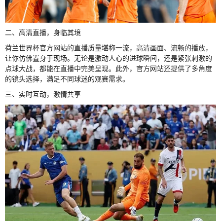
二、高清直播，身临其境
荷兰世界杯官方网站的直播质量堪称一流，高清画面、流畅的播放，
让你仿佛置身于现场。无论是激动人心的进球瞬间，还是紧张刺激的
点球大战，都能在直播中完美呈现。此外，官方网站还提供了多角度
的镜头选择，满足不同球迷的观赛需求。
三、实时互动，激情共享