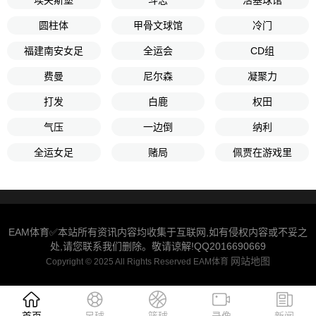
埃夫斯堡
斗志
活塞球馆
圆柱体
甲骨文球馆
冷门
福建南安女足
全运会
CD组
费曼
尼尔森
凝聚力
打发
白鹿
权田
气压
一边倒
纳利
全运女足
赌局
佩贾在游戏里
EAM体育✅本站所有资讯内容均收集于互联网,如有侵权内容或不妥之
处,请您联系我们删除。敬请谅解!QQ2016690669
网站地图
Copyright © 2025 All Rights Reserved EAM体育