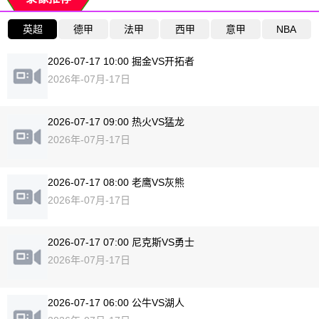
英超
德甲
法甲
西甲
意甲
NBA
2026-07-17 10:00 掘金VS开拓者
2026年-07月-17日
2026-07-17 09:00 热火VS猛龙
2026年-07月-17日
2026-07-17 08:00 老鹰VS灰熊
2026年-07月-17日
2026-07-17 07:00 尼克斯VS勇士
2026年-07月-17日
2026-07-17 06:00 公牛VS湖人