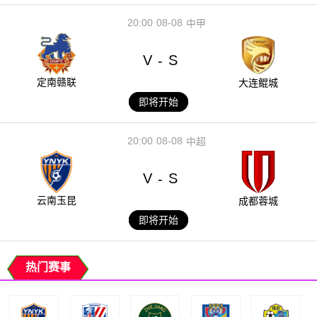
20:00
08-08
中甲
V
S
-
定南赣联
大连鲲城
即将开始
20:00
08-08
中超
V
S
-
云南玉昆
成都蓉城
即将开始
热门赛事