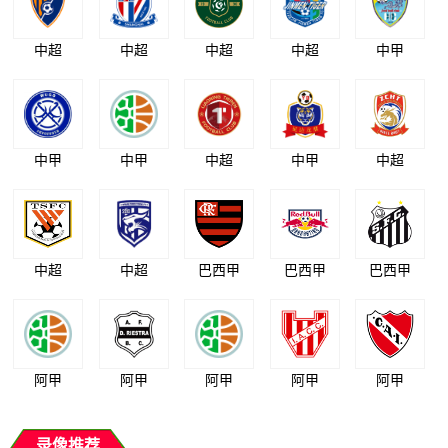
中超
中超
中超
中超
中甲
中甲
中甲
中超
中甲
中超
中超
中超
巴西甲
巴西甲
巴西甲
阿甲
阿甲
阿甲
阿甲
阿甲
录像推荐