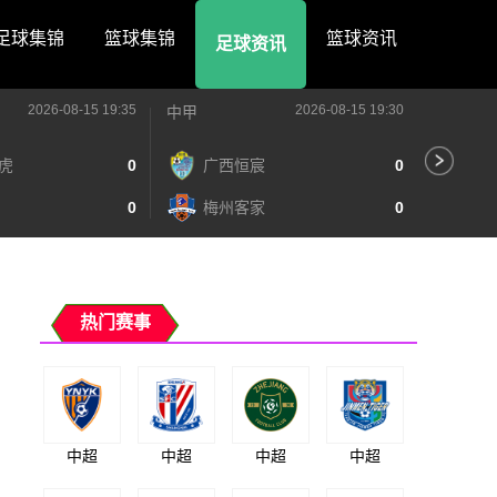
足球集锦
篮球集锦
篮球资讯
足球资讯
2026-08-15 19:35
2026-08-15 19:30
中甲
中甲
虎
0
广西恒宸
0
无
0
梅州客家
0
广
热门赛事
中超
中超
中超
中超