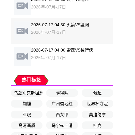
2026年-07月-17日
2026-07-17 04:30 火箭VS篮网
2026年-07月-17日
2026-07-17 04:00 雷霆VS独行侠
2026年-07月-17日
热门标签
乌兹别克斯坦友谊赛
乍得队
俄超
蝴蝶
广州蜀地红
世界杯夺冠
亚眠
西女甲
莫迪纳摩
高清画质
马宁vs上港
杜克