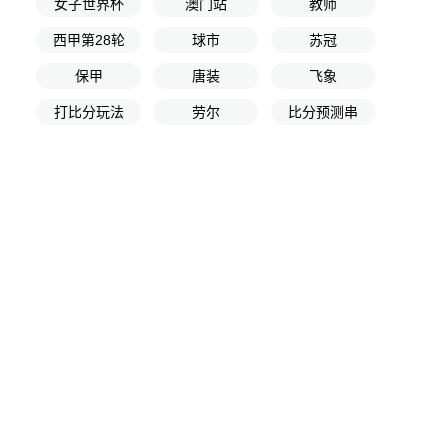
女子世界杯
澳门站
教师
西甲第28轮
球市
苏冠
保甲
唐装
飞象
打比分玩法
劳尔
比分预测串