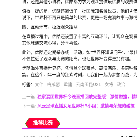
语，还是其他小语种，优酷都力求为观众提供最优质的观赛
值得一提的是，优酷还邀请了一批国际知名解说员，他们凭
说下，世界杯不再只是简单的比赛，更是一场充满故事与激
四、互动环节，拉近观众距离
在直播过程中，优酷还设置了丰富的互动环节，让观众在观
其他球迷交流心得，分享喜悦。
此外，优酷还定期举办线上活动，如“世界杯知识问答”、“最
不仅拉近了观众与比赛的距离，也让世界杯变得更加有趣。
优酷海外直播世界杯，凭借其全球覆盖、高清画质、多语种
宴。在这个四年一度的狂欢时刻，让我们一起为梦想而战，
标签
：
文件
梅威瑟
重建
云南玉昆U21
女将
政治
上一篇:
独家混团世界杯今晚直播回放完整版：激情碰撞，精
下一篇:
风云足球直播女足世界杯B小组：激情与荣耀的碰撞
推荐比赛