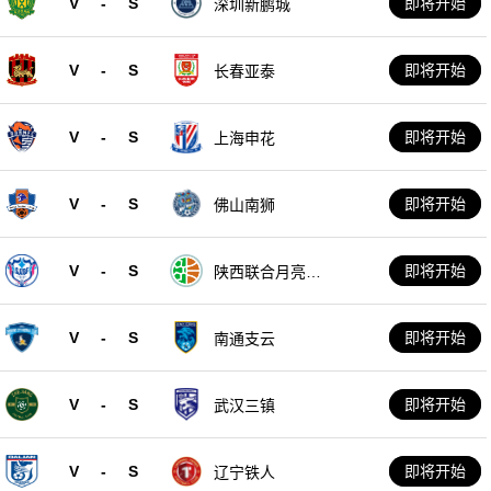
V
-
S
即将开始
深圳新鹏城
V
-
S
即将开始
长春亚泰
V
-
S
即将开始
上海申花
V
-
S
即将开始
佛山南狮
V
-
S
即将开始
陕西联合月亮泊
队
V
-
S
即将开始
南通支云
V
-
S
即将开始
武汉三镇
V
-
S
即将开始
辽宁铁人