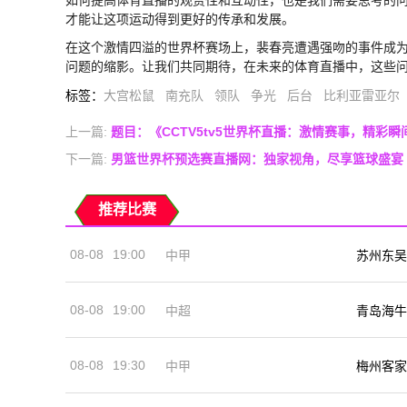
才能让这项运动得到更好的传承和发展。
在这个激情四溢的世界杯赛场上，裴春亮遭遇强吻的事件成
问题的缩影。让我们共同期待，在未来的体育直播中，这些
标签
：
大宫松鼠
南充队
领队
争光
后台
比利亚雷亚尔
上一篇:
题目：《CCTV5tv5世界杯直播：激情赛事，精彩
下一篇:
男篮世界杯预选赛直播网：独家视角，尽享篮球盛宴
推荐比赛
08-08
19:00
中甲
苏州东吴
08-08
19:00
中超
青岛海牛
08-08
19:30
中甲
梅州客家