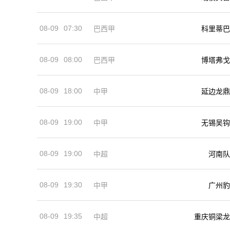
08-09
07:30
巴西甲
科里蒂巴
08-09
08:00
巴西甲
博塔弗戈
08-09
18:00
中甲
延边龙鼎
08-09
19:00
中甲
无锡吴钩
08-09
19:00
河南队
中超
08-09
19:30
中甲
广州豹
08-09
19:35
中超
重庆铜梁龙