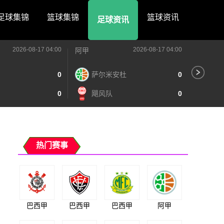
足球集锦
篮球集锦
篮球资讯
足球资讯
2026-08-17 04:00
2026-08-17 04:00
阿甲
阿甲
0
萨尔米安杜
0
阿
0
飓风队
0
泰
热门赛事
巴西甲
巴西甲
巴西甲
阿甲