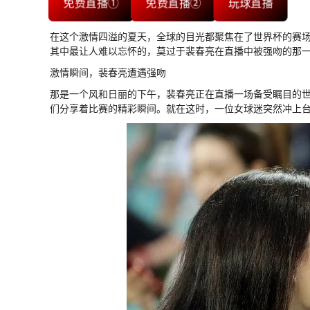
免费直播①
免费直播②
玩球直播
在这个激情四溢的夏天，全球的目光都聚焦在了世界杯的赛
其中最让人难以忘怀的，莫过于裴春亮在直播中被强吻的那
激情瞬间，裴春亮遭遇强吻
那是一个风和日丽的下午，裴春亮正在直播一场备受瞩目的
们分享着比赛的精彩瞬间。就在这时，一位女球迷突然冲上