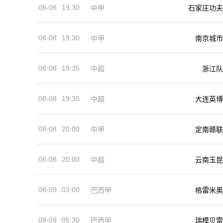
08-08
19:30
中甲
石家庄功夫
08-08
19:30
中甲
南京城市
08-08
19:35
中超
浙江队
08-08
19:35
中超
大连英博
08-08
20:00
中甲
定南赣联
08-08
20:00
中超
云南玉昆
08-09
03:00
巴西甲
格雷米奥
08-09
05:30
巴西甲
瑞模贝雷