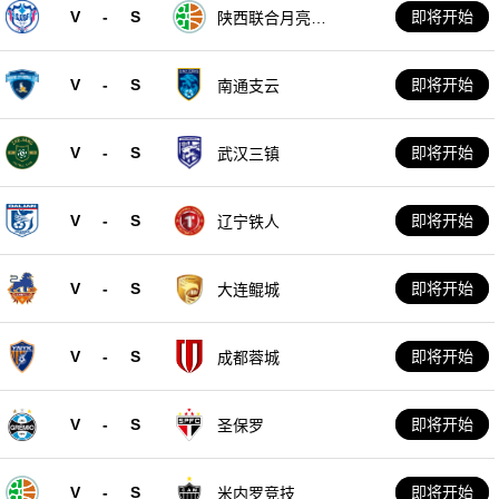
V
-
S
即将开始
陕西联合月亮泊
队
V
-
S
即将开始
南通支云
V
-
S
即将开始
武汉三镇
V
-
S
即将开始
辽宁铁人
V
-
S
即将开始
大连鲲城
V
-
S
即将开始
成都蓉城
V
-
S
即将开始
圣保罗
V
-
S
即将开始
米内罗竞技