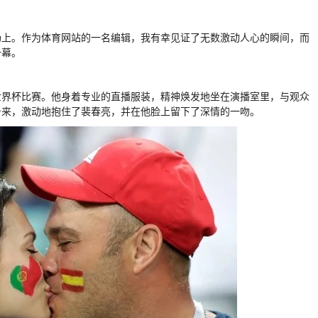
场上。作为体育网站的一名编辑，我有幸见证了无数激动人心的瞬间，而
一幕。
世界杯比赛。他身着专业的直播服装，精神焕发地坐在演播室里，与观众
台来，激动地抱住了裴春亮，并在他脸上留下了深情的一吻。