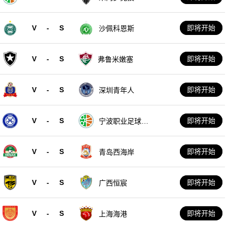
V
-
S
即将开始
沙佩科恩斯
V
-
S
即将开始
弗鲁米嫩塞
V
-
S
即将开始
深圳青年人
V
-
S
即将开始
宁波职业足球俱
乐部
V
-
S
即将开始
青岛西海岸
V
-
S
即将开始
广西恒宸
V
-
S
即将开始
上海海港