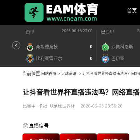
首页
2026-08-16 23:00
2
西甲
巴西甲
桑坦德竞技
0
沙佩科恩斯
比利亚雷亚尔
0
巴伊亚
当前位置:
>
>
网站首页
足球资讯
让抖音看世界杯直播违法吗？网络
让抖音看世界杯直播违法吗？网络直播
比赛中
卡福
U足球世界杯
2026-06-03 23:56:26
直播信号