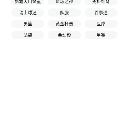
新疆天山金童
篮球之神
扬科维奇
瑞士球迷
队服
百事通
男篮
黄金杯赛
医疗
坠毁
金灿毅
星赛