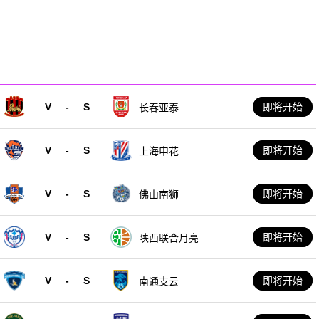
V
-
S
即将开始
长春亚泰
V
-
S
即将开始
上海申花
V
-
S
即将开始
佛山南狮
V
-
S
即将开始
陕西联合月亮泊
队
V
-
S
即将开始
南通支云