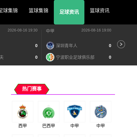
足球集锦
篮球集锦
篮球资讯
足球资讯
2026-08-16 19:30
2026-08-16 19:00
中甲
中甲
0
深圳青年人
0
苏
夫
0
宁波职业足球俱乐部
0
南
热门赛事
西甲
巴西甲
中甲
中甲