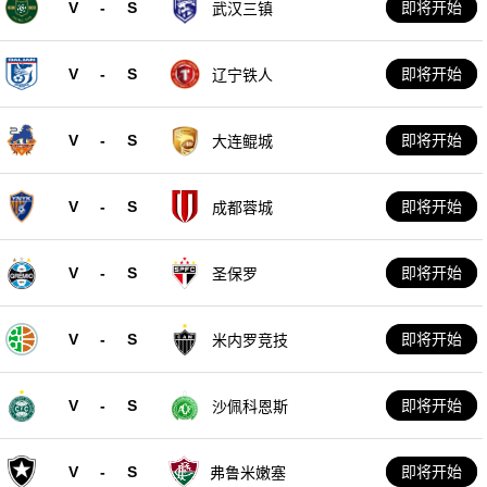
V
-
S
即将开始
武汉三镇
V
-
S
即将开始
辽宁铁人
V
-
S
即将开始
大连鲲城
V
-
S
即将开始
成都蓉城
V
-
S
即将开始
圣保罗
V
-
S
即将开始
米内罗竞技
V
-
S
即将开始
沙佩科恩斯
V
-
S
即将开始
弗鲁米嫩塞