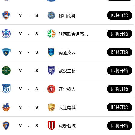
V
-
S
即将开始
佛山南狮
V
-
S
即将开始
陕西联合月亮泊
队
V
-
S
即将开始
南通支云
V
-
S
即将开始
武汉三镇
V
-
S
即将开始
辽宁铁人
V
-
S
即将开始
大连鲲城
V
-
S
即将开始
成都蓉城