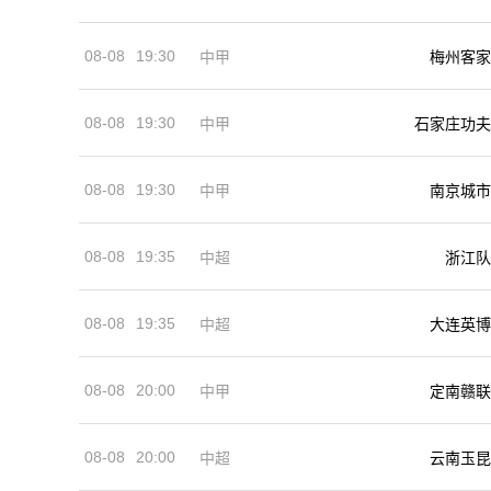
08-08
19:30
中甲
梅州客家
08-08
19:30
中甲
石家庄功夫
08-08
19:30
中甲
南京城市
08-08
19:35
中超
浙江队
08-08
19:35
中超
大连英博
08-08
20:00
中甲
定南赣联
08-08
20:00
中超
云南玉昆