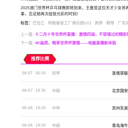
2025澳门世界杯乒乓球赛即将到来，王曼昱这位天才少女
事，见证她再次绽放光彩的时刻！
标签
：
巴拉乙
阿勒泰星工厂俱乐部U12
跨界
鞋带
广东
上一篇:
十二月十号世界杯直播：激情四溢，不容错过的精彩
下一篇:
4K画质，畅享世界杯激情——电脑直播新体验
推荐比赛
08-07
06:00
阿甲
圣塔菲联
08-07
19:35
中超
北京国安
08-08
19:00
中甲
苏州东吴
08-08
19:00
中超
青岛海牛