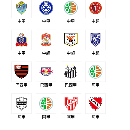
中甲
中甲
中甲
中超
中甲
中超
中超
中超
巴西甲
巴西甲
巴西甲
阿甲
阿甲
阿甲
阿甲
阿甲