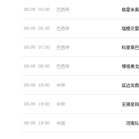
08-09
03:00
巴西甲
格雷米奥
08-09
05:30
巴西甲
瑞模贝雷
08-09
07:30
巴西甲
科里蒂巴
08-09
08:00
巴西甲
博塔弗戈
08-09
18:00
中甲
延边龙鼎
08-09
19:00
中甲
无锡吴钩
08-09
19:00
河南队
中超