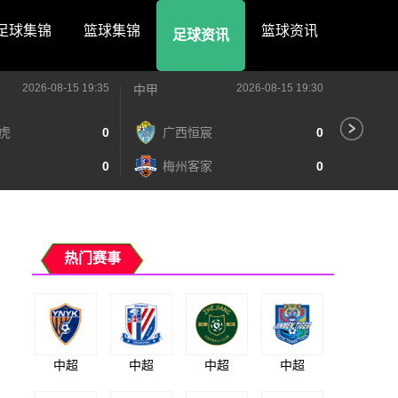
足球集锦
篮球集锦
篮球资讯
足球资讯
2026-08-15 19:35
2026-08-15 19:30
中甲
中甲
虎
0
广西恒宸
0
无
0
梅州客家
0
广
热门赛事
中超
中超
中超
中超