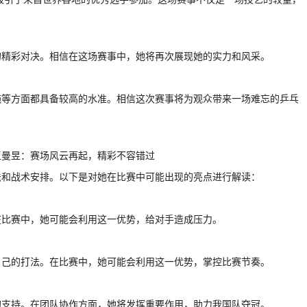
的精彩对决。相信在这场赛事中，她将再次展现她的实力和风采。
施等方面都具备较高的水准。相信这次赛事将为观众带来一场难忘的乒乓
法和战术安排。以下是对她在比赛中可能出现的亮点进行解读：
在比赛中，她可能会利用这一优势，给对手造成压力。
自己的打法。在比赛中，她可能会利用这一优势，掌控比赛节奏。
的支持。在团队协作方面，她将发挥重要作用，助力我国队夺冠。