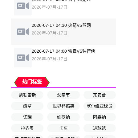
2026年-07月-17日
2026-07-17 04:30 火箭VS篮网
2026年-07月-17日
2026-07-17 04:00 雷霆VS独行侠
2026年-07月-17日
热门标签
凯勒雷斯
父亲节
东安台
嫩草
世界杯搞笑
塞尔维亚球员
诺瑞
维罗纳
阿森纳
拉齐奥
卡车
进球馆