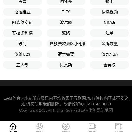
吉鲁
团体赛
银卡
拉拉维亚
FIFA
精选视频
阿森纳女足
波尔图
NBAJr
瓦拉多利德
泥浆
注单
破门
世预赛欧洲区小组赛G组第6轮
金牌数量
澳维U23
荷兰需要
滨九NBA
五人制
贝恩斯
金英权
EAM体育✅本站所有资讯内容均收集于互联网,如有侵权内容或不妥之
处,请您联系我们删除。敬请谅解!QQ2016690669
网站地图
Copyright © 2025 All Rights Reserved EAM体育