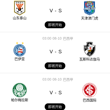
V
S
-
山东泰山
天津津门虎
即将开始
03:00
08-10
巴西甲
V
S
-
巴伊亚
瓦斯科达伽马
即将开始
03:00
08-10
巴西甲
V
S
-
帕尔梅拉斯
巴西国际
即将开始