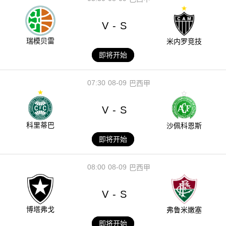
V
S
-
瑞模贝雷
米内罗竞技
即将开始
07:30
08-09
巴西甲
V
S
-
科里蒂巴
沙佩科恩斯
即将开始
08:00
08-09
巴西甲
V
S
-
博塔弗戈
弗鲁米嫩塞
即将开始