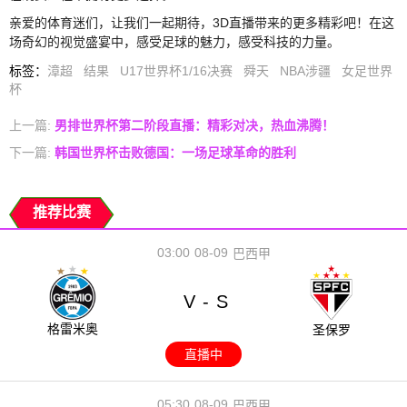
亲爱的体育迷们，让我们一起期待，3D直播带来的更多精彩吧！在这
场奇幻的视觉盛宴中，感受足球的魅力，感受科技的力量。
标签
：
漳超
结果
U17世界杯1/16决赛
舜天
NBA涉疆
女足世界
杯
上一篇:
男排世界杯第二阶段直播：精彩对决，热血沸腾！
下一篇:
韩国世界杯击败德国：一场足球革命的胜利
推荐比赛
03:00
08-09
巴西甲
V
S
-
格雷米奥
圣保罗
直播中
05:30
08-09
巴西甲