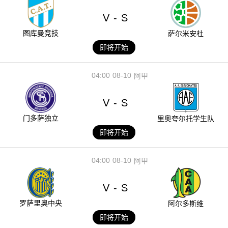
V
S
-
图库曼竞技
萨尔米安杜
即将开始
04:00
08-10
阿甲
V
S
-
门多萨独立
里奥夸尔托学生队
即将开始
04:00
08-10
阿甲
V
S
-
罗萨里奥中央
阿尔多斯维
即将开始