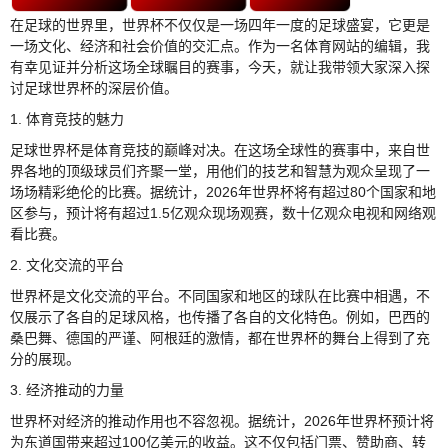
在足球的世界里，世界杯不仅仅是一场四年一度的足球盛宴，它更是
一场文化、经济和社会价值的交汇点。作为一名体育网站的编辑，我
有幸见证并分析这场全球瞩目的赛事，今天，就让我带领大家深入探
讨足球世界杯的深层价值。
1. 体育竞技的魅力
足球世界杯是体育竞技的巅峰对决。在这场全球性的赛事中，来自世
界各地的顶级球员们齐聚一堂，用他们的技艺和智慧为观众呈现了一
场场精彩绝伦的比赛。据统计，2026年世界杯将有超过80个国家和地
区参与，预计将有超过1.5亿观众现场观赛，数十亿观众电视和网络观
看比赛。
2. 文化交流的平台
世界杯是文化交流的平台。不同国家和地区的球队在比赛中相遇，不
仅展示了各自的足球风格，也传播了各自的文化特色。例如，巴西的
桑巴舞、德国的严谨、阿根廷的激情，都在世界杯的舞台上得到了充
分的展现。
3. 经济推动的力量
世界杯对经济的推动作用也不容忽视。据统计，2026年世界杯预计将
为东道国带来超过100亿美元的收益。这不仅包括门票、赞助商、转