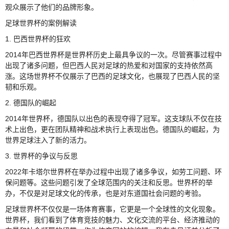
观众展示了他们的品牌形象。
足球世界杯的案例解读
1. 巴西世界杯的狂欢
2014年巴西世界杯是世界杯历史上最具争议的一次。尽管赛事过程中
出现了诸多问题，但巴西人民对足球的热爱和对国家的支持依然高
涨。这场世界杯不仅展示了巴西的足球文化，也展现了巴西人民的坚
韧和乐观。
2. 德国队的崛起
2014年世界杯，德国队以出色的表现夺得了冠军。这支球队不仅在技
术上出色，更在团队精神和战术执行上表现出色。德国队的崛起，为
世界足球注入了新的活力。
3. 世界杯的争议与反思
2022年卡塔尔世界杯在举办过程中出现了诸多争议，如劳工问题、环
保问题等。这些问题引发了全球范围内的关注和反思。世界杯的举
办，不仅是对足球文化的传承，也是对东道国社会问题的考验。
足球世界杯不仅仅是一场体育赛事，它更是一个全球性的文化现象。
世界杯，我们看到了体育竞技的魅力、文化交流的平台、经济推动的