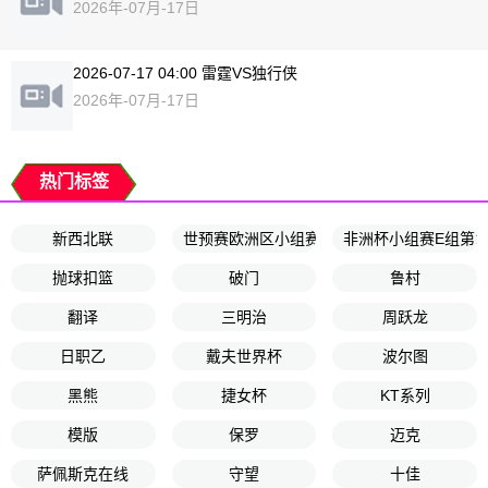
2026年-07月-17日
2026-07-17 04:00 雷霆VS独行侠
2026年-07月-17日
热门标签
新西北联
世预赛欧洲区小组赛F组第6轮
非洲杯小组赛E组第1
抛球扣篮
破门
鲁村
翻译
三明治
周跃龙
日职乙
戴夫世界杯
波尔图
黑熊
捷女杯
KT系列
模版
保罗
迈克
萨佩斯克在线
守望
十佳