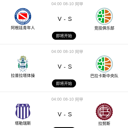
04:00
08-10
阿甲
V
S
-
阿根廷青年人
竞技俱乐部
即将开始
04:00
08-10
阿甲
V
S
-
拉普拉塔体操
巴拉卡斯中央队
即将开始
04:00
08-10
阿甲
V
S
-
塔勒瑞斯
拉努斯