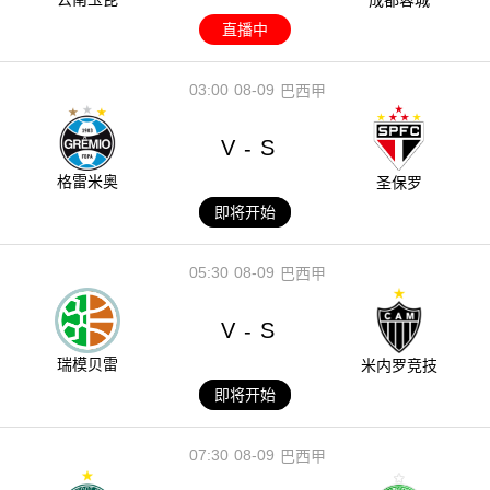
直播中
03:00
08-09
巴西甲
V
S
-
格雷米奥
圣保罗
即将开始
05:30
08-09
巴西甲
V
S
-
瑞模贝雷
米内罗竞技
即将开始
07:30
08-09
巴西甲