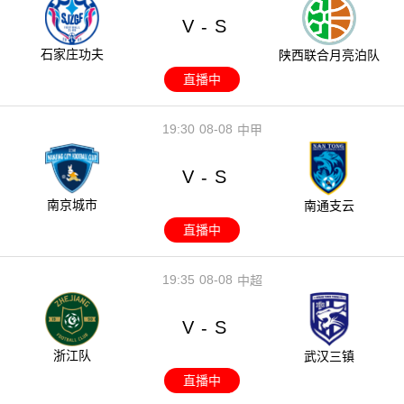
V
S
-
石家庄功夫
陕西联合月亮泊队
直播中
19:30
08-08
中甲
V
S
-
南京城市
南通支云
直播中
19:35
08-08
中超
V
S
-
浙江队
武汉三镇
直播中