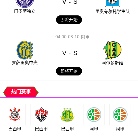
V
S
-
门多萨独立
里奥夸尔托学生队
即将开始
04:00
08-10
阿甲
V
S
-
罗萨里奥中央
阿尔多斯维
即将开始
热门赛事
巴西甲
巴西甲
巴西甲
阿甲
阿甲