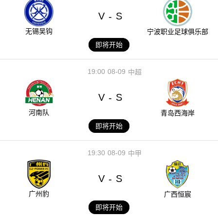
V
S
-
无锡吴钩
宁波职业足球俱乐部
即将开始
19:00
08-09
中超
V
S
-
河南队
青岛西海岸
即将开始
19:30
08-09
中甲
V
S
-
广州豹
广西恒宸
即将开始