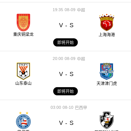
19:35
08-09
中超
V
S
-
重庆铜梁龙
上海海港
即将开始
20:00
08-09
中超
V
S
-
山东泰山
天津津门虎
即将开始
03:00
08-10
巴西甲
V
S
-