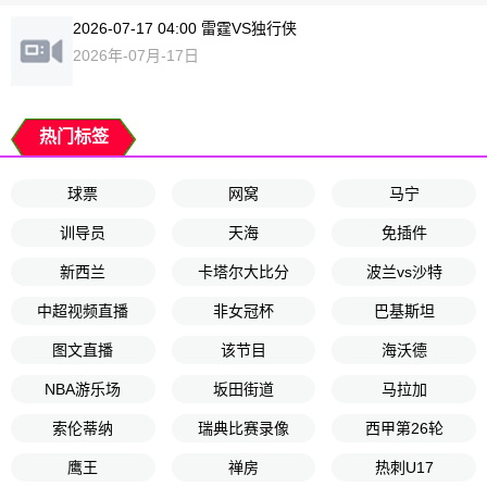
2026-07-17 04:00 雷霆VS独行侠
2026年-07月-17日
热门标签
球票
网窝
马宁
训导员
天海
免插件
新西兰
卡塔尔大比分
波兰vs沙特
中超视频直播
非女冠杯
巴基斯坦
图文直播
该节目
海沃德
NBA游乐场
坂田街道
马拉加
索伦蒂纳
瑞典比赛录像
西甲第26轮
鹰王
禅房
热刺U17