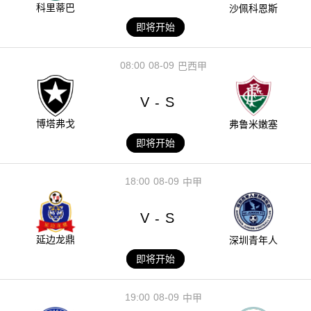
科里蒂巴
沙佩科恩斯
即将开始
08:00
08-09
巴西甲
V
S
-
博塔弗戈
弗鲁米嫩塞
即将开始
18:00
08-09
中甲
V
S
-
延边龙鼎
深圳青年人
即将开始
19:00
08-09
中甲