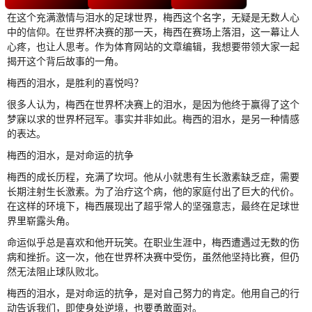
在这个充满激情与泪水的足球世界，梅西这个名字，无疑是无数人心
中的信仰。在世界杯决赛的那一天，梅西在赛场上落泪，这一幕让人
心疼，也让人思考。作为体育网站的文章编辑，我想要带领大家一起
揭开这个背后故事的一角。
梅西的泪水，是胜利的喜悦吗？
很多人认为，梅西在世界杯决赛上的泪水，是因为他终于赢得了这个
梦寐以求的世界杯冠军。事实并非如此。梅西的泪水，是另一种情感
的表达。
梅西的泪水，是对命运的抗争
梅西的成长历程，充满了坎坷。他从小就患有生长激素缺乏症，需要
长期注射生长激素。为了治疗这个病，他的家庭付出了巨大的代价。
在这样的环境下，梅西展现出了超乎常人的坚强意志，最终在足球世
界里崭露头角。
命运似乎总是喜欢和他开玩笑。在职业生涯中，梅西遭遇过无数的伤
病和挫折。这一次，他在世界杯决赛中受伤，虽然他坚持比赛，但仍
然无法阻止球队败北。
梅西的泪水，是对命运的抗争，是对自己努力的肯定。他用自己的行
动告诉我们，即使身处逆境，也要勇敢面对。