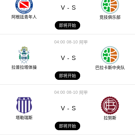
V
S
-
阿根廷青年人
竞技俱乐部
即将开始
04:00
08-10
阿甲
V
S
-
拉普拉塔体操
巴拉卡斯中央队
即将开始
04:00
08-10
阿甲
V
S
-
塔勒瑞斯
拉努斯
即将开始