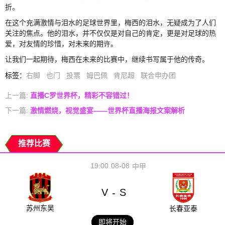
折。
在这个充满激情与泪水的足球世界里，梅西的泪水，无疑成为了人们
关注的焦点。他的泪水，并不仅仅是对自己的肯定，更是对足球的热
爱，对友情的珍惜，对未来的期许。
让我们一起期待，梅西在未来的比赛中，继续书写属于他的传奇。
标签
：
右脚
也门
投票
姆巴佩
肯尼超
联合申办团
上一篇:
直播C罗世界杯，精彩不容错过！
下一篇:
激情燃烧，视觉盛宴——世界杯直播海报文案解析
推荐比赛
19:00
08-08
中甲
V
S
-
苏州东吴
长春亚泰
即将开始