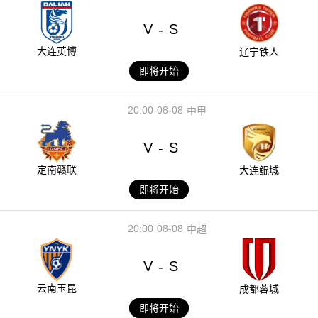
V
S
-
大连英博
辽宁铁人
即将开始
20:00
08-08
中甲
V
S
-
定南赣联
大连鲲城
即将开始
20:00
08-08
中超
V
S
-
云南玉昆
成都蓉城
即将开始