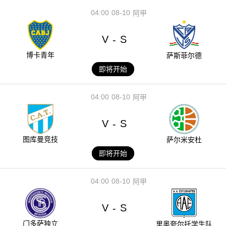
04:00
08-10
阿甲
V
S
-
博卡青年
萨斯菲尔德
即将开始
04:00
08-10
阿甲
V
S
-
图库曼竞技
萨尔米安杜
即将开始
04:00
08-10
阿甲
V
S
-
门多萨独立
里奥夸尔托学生队