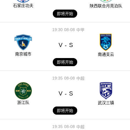
石家庄功夫
陕西联合月亮泊队
即将开始
19:30
08-08
中甲
V
S
-
南京城市
南通支云
即将开始
19:35
08-08
中超
V
S
-
浙江队
武汉三镇
即将开始
19:35
08-08
中超