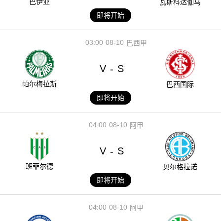
巴伊亚
瓦斯科达伽马
即将开始
03:00
08-10
巴西甲
V
S
-
帕尔梅拉斯
巴西国际
即将开始
04:00
08-10
阿甲
V
S
-
班菲尔德
贝尔格拉诺
即将开始
04:00
08-10
阿甲