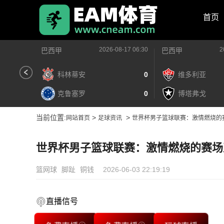
首页
2026-08-17 06:30
2
巴西甲
巴西甲
科林蒂安
0
维多利亚
克鲁塞罗
0
博塔弗戈
当前位置:
>
>
网站首页
足球资讯
世界杯男子篮球联赛：激情燃烧的
世界杯男子篮球联赛：激情燃烧的赛场
篮网球
脚趾
铜钱
2026-06-03 22:19:19
直播信号