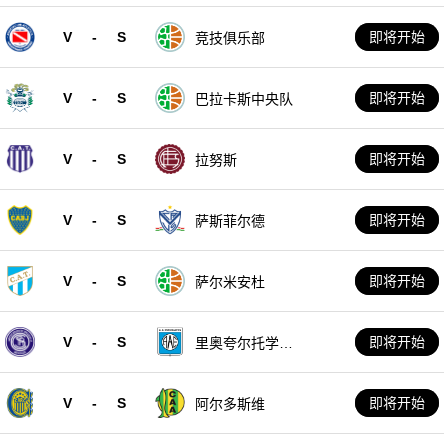
V
-
S
即将开始
竞技俱乐部
V
-
S
即将开始
巴拉卡斯中央队
V
-
S
即将开始
拉努斯
V
-
S
即将开始
萨斯菲尔德
V
-
S
即将开始
萨尔米安杜
V
-
S
即将开始
里奥夸尔托学生
队
V
-
S
即将开始
阿尔多斯维