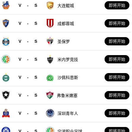
V
-
S
即将开始
大连鲲城
V
-
S
即将开始
成都蓉城
V
-
S
即将开始
圣保罗
V
-
S
即将开始
米内罗竞技
V
-
S
即将开始
沙佩科恩斯
V
-
S
即将开始
弗鲁米嫩塞
V
-
S
即将开始
深圳青年人
V
-
S
即将开始
宁波职业足球俱