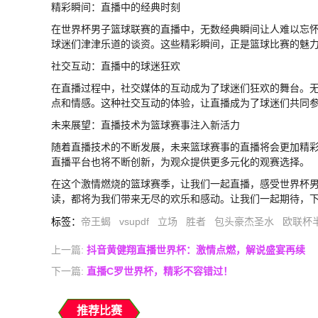
精彩瞬间：直播中的经典时刻
在世界杯男子篮球联赛的直播中，无数经典瞬间让人难以忘
球迷们津津乐道的谈资。这些精彩瞬间，正是篮球比赛的魅
社交互动：直播中的球迷狂欢
在直播过程中，社交媒体的互动成为了球迷们狂欢的舞台。
点和情感。这种社交互动的体验，让直播成为了球迷们共同
未来展望：直播技术为篮球赛事注入新活力
随着直播技术的不断发展，未来篮球赛事的直播将会更加精彩
直播平台也将不断创新，为观众提供更多元化的观赛选择。
在这个激情燃烧的篮球赛季，让我们一起直播，感受世界杯
读，都将为我们带来无尽的欢乐和感动。让我们一起期待，
标签
：
帝王蝎
vsupdf
立场
胜者
包头豪杰圣水
欧联杯
上一篇:
抖音黄健翔直播世界杯：激情点燃，解说盛宴再续
下一篇:
直播C罗世界杯，精彩不容错过！
推荐比赛