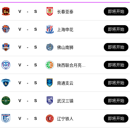
V
-
S
即将开始
长春亚泰
V
-
S
即将开始
上海申花
V
-
S
即将开始
佛山南狮
V
-
S
即将开始
陕西联合月亮泊
队
V
-
S
即将开始
南通支云
V
-
S
即将开始
武汉三镇
V
-
S
即将开始
辽宁铁人