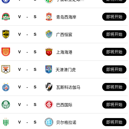
乐部
V
-
S
即将开始
青岛西海岸
V
-
S
即将开始
广西恒宸
V
-
S
即将开始
上海海港
V
-
S
即将开始
天津津门虎
V
-
S
即将开始
瓦斯科达伽马
V
-
S
即将开始
巴西国际
V
-
S
即将开始
贝尔格拉诺