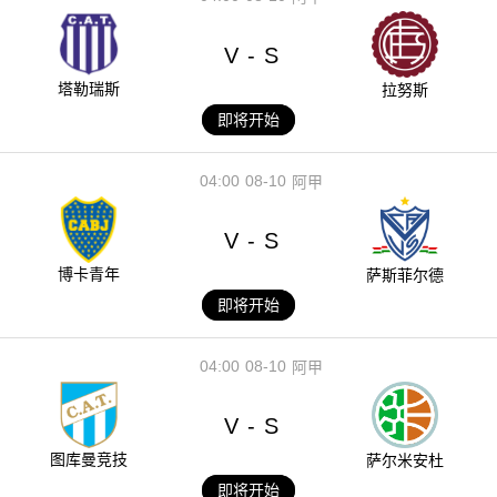
V
S
-
塔勒瑞斯
拉努斯
即将开始
04:00
08-10
阿甲
V
S
-
博卡青年
萨斯菲尔德
即将开始
04:00
08-10
阿甲
V
S
-
图库曼竞技
萨尔米安杜
即将开始