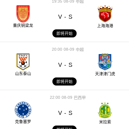
19:35
08-09
中超
V
S
-
重庆铜梁龙
上海海港
即将开始
20:00
08-09
中超
V
S
-
山东泰山
天津津门虎
即将开始
22:00
08-09
巴西甲
V
S
-
克鲁塞罗
米拉索