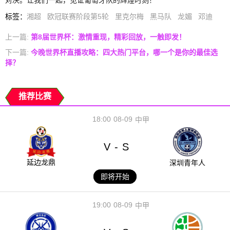
对决。让我们一起，见证葡萄牙队的辉煌时刻！
标签
：
湘超
欧冠联赛阶段第5轮
里克尔梅
黑马队
龙媚
邓迪
上一篇:
第8届世界杯：激情重现，精彩回放，一触即发！
下一篇:
今晚世界杯直播攻略：四大热门平台，哪一个是你的最佳选
择？
推荐比赛
18:00
08-09
中甲
V
S
-
延边龙鼎
深圳青年人
即将开始
19:00
08-09
中甲