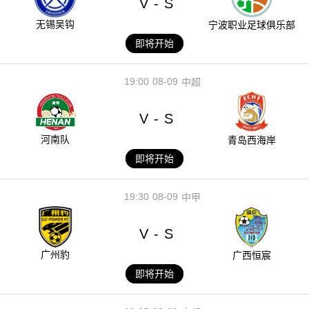
V
S
-
无锡吴钩
宁波职业足球俱乐部
即将开始
19:00
08-09
中超
V
S
-
河南队
青岛西海岸
即将开始
19:30
08-09
中甲
V
S
-
广州豹
广西恒宸
即将开始