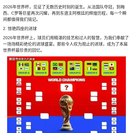
2026年世界杯，见证了无数历史时刻的诞生。从法国队夺冠，到梅
西、C罗等巨星再次闪耀，再到东道主阿根廷的辉煌历程，每一个瞬
间都值得我们铭记。
2. 惊艳四座的进球
2026年世界杯上，球员们用精湛的技艺和过人的智慧，为我们奉献了
一场场精彩绝伦的进球盛宴。那些令人叹为观止的进球，成为了本届
世界杯最珍贵的回忆。