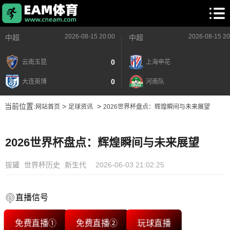
2026-08-15 20:00
2026-08-15 20
中超
中超
0
云南玉昆
上海申花
0
大连英博
河南队
当前位置:
>
>
网站首页
足球资讯
2026世界杯盘点：辉煌瞬间与未来展望
2026世界杯盘点：辉煌瞬间与未来展望
拔罐
世界杯历史
新生代
2026-06-03 21:02:25
直播信号
免费直播①
免费直播②
玩球直播