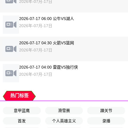
2026年-07月-17日
2026-07-17 06:00 公牛VS湖人
2026年-07月-17日
2026-07-17 04:30 火箭VS篮网
2026年-07月-17日
2026-07-17 04:00 雷霆VS独行侠
2026年-07月-17日
热门标签
意甲蓝鹰
滑雪赛
踝关节
首发
个人英雄主义
录播