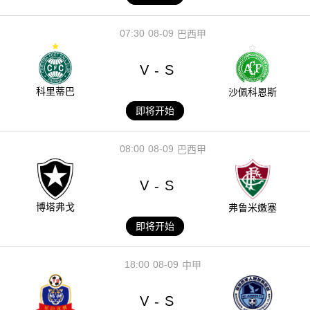
07:30
08-09
巴西甲
V
S
-
科里蒂巴
沙佩科恩斯
即将开始
08:00
08-09
巴西甲
V
S
-
博塔弗戈
弗鲁米嫩塞
即将开始
18:00
08-09
中甲
V
S
-