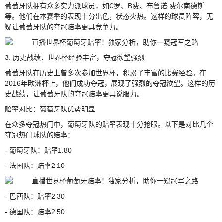
葡萄牙队拥有众多实力派球员，如C罗、B费、布鲁诺·费尔南德斯
等。他们在本赛季的表现十分出色，状态火热。这样的球员阵容，无
疑让葡萄牙队的夺冠赔率更具竞争力。
3. 历史战绩：世界杯经验丰富，夺冠欲望强烈
葡萄牙队在历史上曾多次参加世界杯，积累了丰富的比赛经验。在
2016年欧洲杯上，他们成功夺冠，展现了强烈的夺冠欲望。这样的历
史战绩，让葡萄牙队的夺冠赔率更具说服力。
赔率对比：葡萄牙队优势明显
在众多夺冠热门中，葡萄牙队的赔率表现十分抢眼。以下是对比几个
夺冠热门球队的赔率：
- 葡萄牙队：赔率1.80
- 法国队：赔率2.10
- 巴西队：赔率2.30
- 德国队：赔率2.50