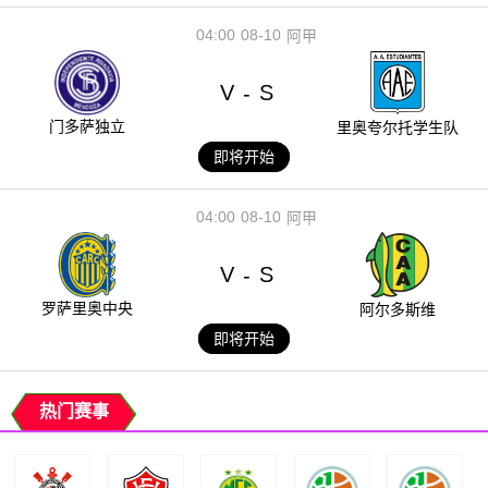
04:00
08-10
阿甲
V
S
-
门多萨独立
里奥夸尔托学生队
即将开始
04:00
08-10
阿甲
V
S
-
罗萨里奥中央
阿尔多斯维
即将开始
热门赛事