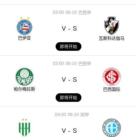
03:00
08-10
巴西甲
V
S
-
巴伊亚
瓦斯科达伽马
即将开始
03:00
08-10
巴西甲
V
S
-
帕尔梅拉斯
巴西国际
即将开始
04:00
08-10
阿甲
V
S
-