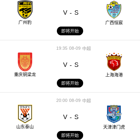
V
S
-
广州豹
广西恒宸
即将开始
19:35
08-09
中超
V
S
-
重庆铜梁龙
上海海港
即将开始
20:00
08-09
中超
V
S
-
山东泰山
天津津门虎
即将开始