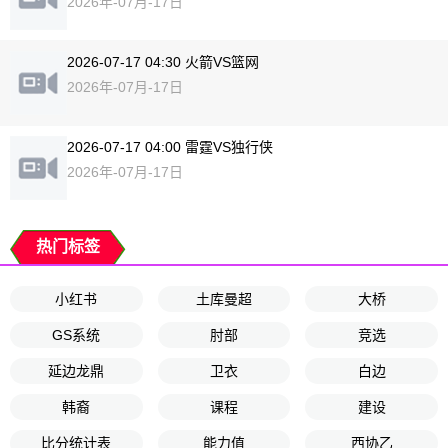
2026年-07月-17日
2026-07-17 04:30 火箭VS篮网
2026年-07月-17日
2026-07-17 04:00 雷霆VS独行侠
2026年-07月-17日
热门标签
小红书
土库曼超
大桥
GS系统
肘部
竞选
延边龙鼎
卫衣
白边
韩裔
课程
建设
比分统计表
能力值
西协乙