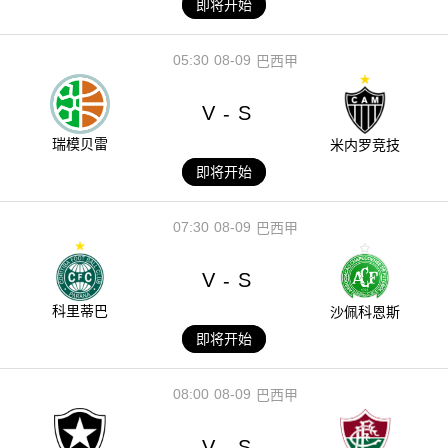
即将开始
05:30
08-09
巴西甲
V
S
-
瑞模贝雷
米内罗竞技
即将开始
07:30
08-09
巴西甲
V
S
-
科里蒂巴
沙佩科恩斯
即将开始
08:00
08-09
巴西甲
V
S
-