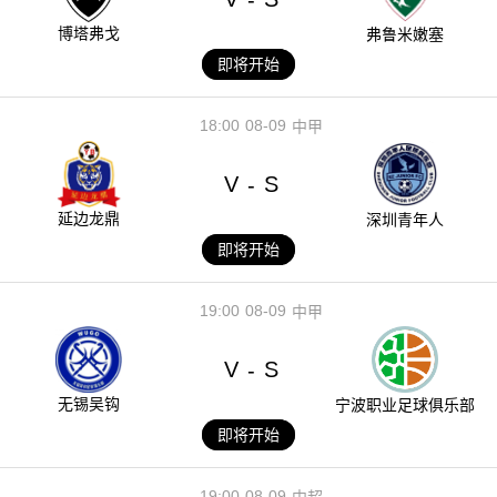
博塔弗戈
弗鲁米嫩塞
即将开始
18:00
08-09
中甲
V
S
-
延边龙鼎
深圳青年人
即将开始
19:00
08-09
中甲
V
S
-
无锡吴钩
宁波职业足球俱乐部
即将开始
19:00
08-09
中超