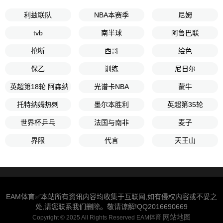
利兹联队
NBA本赛季
尼姆
tvb
南半球
阿鲁巴联
抢断
西哥
绘色
保乙
训练
尼日尔
英超第18轮 阿森纳
光谱卡NBA
蒙牛
托特纳姆热刺
墨尔本胜利
英超第35轮
世界杯乒乓
法国与南非
麦子
界限
代言
天王山
EAM体育✅本站所有资讯内容均收集于互联网,如有侵权内容或不妥之
处,请您联系我们删除。敬请谅解!QQ2016690669
网站地图
Copyright © 2025 All Rights Reserved EAM体育