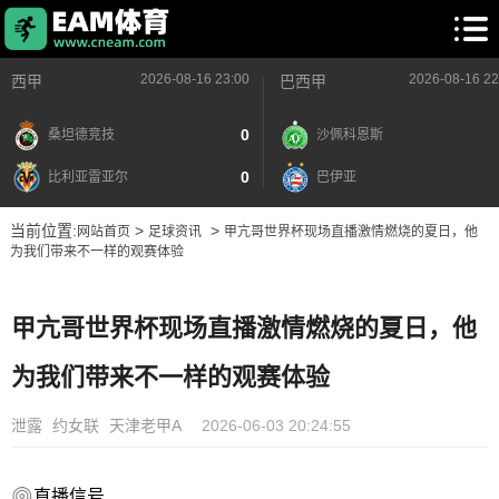
2026-08-16 23:00
2026-08-16 22
西甲
巴西甲
0
桑坦德竞技
沙佩科恩斯
0
比利亚雷亚尔
巴伊亚
当前位置:
>
>
网站首页
足球资讯
甲亢哥世界杯现场直播激情燃烧的夏日，他
为我们带来不一样的观赛体验
甲亢哥世界杯现场直播激情燃烧的夏日，他
为我们带来不一样的观赛体验
泄露
约女联
天津老甲A
2026-06-03 20:24:55
直播信号