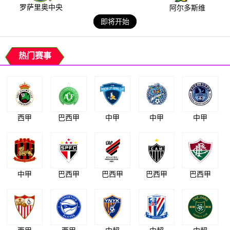
罗萨里奥中央
阿尔多斯维
即将开始
热门赛事
西甲
巴西甲
中甲
中甲
中甲
中甲
巴西甲
巴西甲
巴西甲
巴西甲