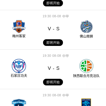
即将开始
19:30
08-08
中甲
V
S
-
梅州客家
佛山南狮
即将开始
19:30
08-08
中甲
V
S
-
石家庄功夫
陕西联合月亮泊队
即将开始
19:30
08-08
中甲