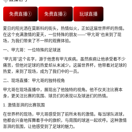
免费直播①
免费直播②
玩球直播
夏日的阳光洒在莫斯科的街头，热情似火，正如这届世界杯的热情。
在这个充满激情的夏天，一位特殊的朋友——“甲亢哥”也来到了现
场，为我们带来了不一样的观赛体验。
一、甲亢哥：一位特殊的足球迷
“甲亢哥”这个名字，源于他患有甲亢疾病。虽然疾病让他承受着不少
痛苦，但他对足球的热爱却从未减少。这届世界杯，他带着对足球的
热爱，来到了现场，成为了我们中的一员。
二、现场直播：甲亢哥的独特视角
甲亢哥在现场直播中，展现出了他独特的视角。他不仅关注比赛本
身，更关注比赛的氛围、球员们的表现以及球迷们的热情。
1. 激情澎湃的比赛氛围
在世界杯的现场，甲亢哥感受到了前所未有的激情。每当球队进球，
他都会兴奋地挥舞着手中的旗帜，与周围的球迷一起欢呼。这种激情
澎湃的氛围，让他感受到了足球的魅力。