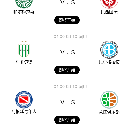
V
S
-
帕尔梅拉斯
巴西国际
即将开始
04:00
08-10
阿甲
V
S
-
班菲尔德
贝尔格拉诺
即将开始
04:00
08-10
阿甲
V
S
-
阿根廷青年人
竞技俱乐部
即将开始