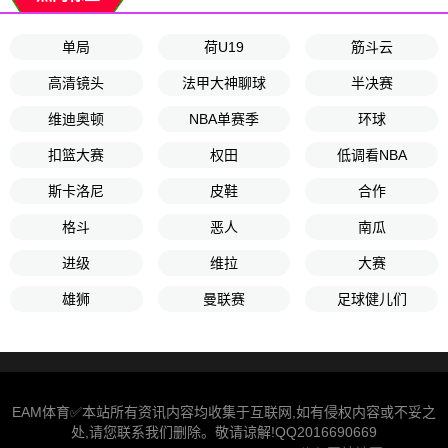
单局
荷U19
筋斗云
高清镜头
法甲大神聊球
半决赛
维迪奥顿
NBA单赛季
环球
扣篮大赛
权田
低调看NBA
斯卡洛尼
皮鞋
合作
格斗
恶人
南瓜
进级
维拉
大赛
雄狮
曼联赛
足球健儿们
EAM体育✅本站所有资讯内容均收集于互联网,如有侵权内容或不妥之
处,请您联系我们删除。敬请谅解!QQ2016690669