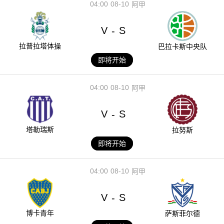
04:00
08-10
阿甲
V
S
-
拉普拉塔体操
巴拉卡斯中央队
即将开始
04:00
08-10
阿甲
V
S
-
塔勒瑞斯
拉努斯
即将开始
04:00
08-10
阿甲
V
S
-
博卡青年
萨斯菲尔德