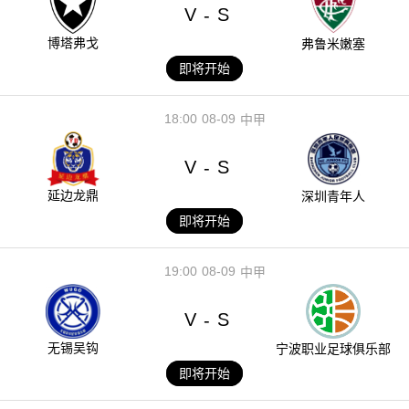
V
S
-
博塔弗戈
弗鲁米嫩塞
即将开始
18:00
08-09
中甲
V
S
-
延边龙鼎
深圳青年人
即将开始
19:00
08-09
中甲
V
S
-
无锡吴钩
宁波职业足球俱乐部
即将开始