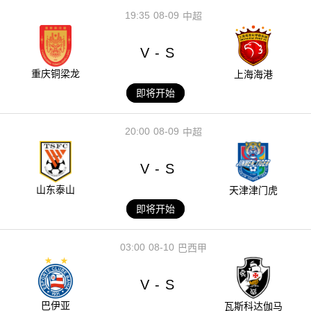
19:35
08-09
中超
V
S
-
重庆铜梁龙
上海海港
即将开始
20:00
08-09
中超
V
S
-
山东泰山
天津津门虎
即将开始
03:00
08-10
巴西甲
V
S
-
巴伊亚
瓦斯科达伽马