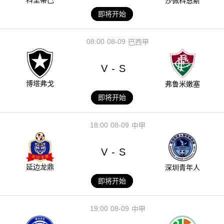
科里蒂巴
沙佩科恩斯
即将开始
08:00
08-09
巴西甲
V
S
-
博塔弗戈
弗鲁米嫩塞
即将开始
18:00
08-09
中甲
V
S
-
延边龙鼎
深圳青年人
即将开始
19:00
08-09
中甲