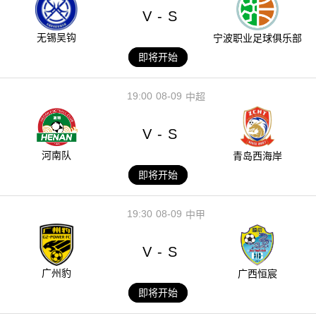
V
S
-
无锡吴钩
宁波职业足球俱乐部
即将开始
19:00
08-09
中超
V
S
-
河南队
青岛西海岸
即将开始
19:30
08-09
中甲
V
S
-
广州豹
广西恒宸
即将开始