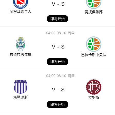
V
S
-
阿根廷青年人
竞技俱乐部
即将开始
04:00
08-10
阿甲
V
S
-
拉普拉塔体操
巴拉卡斯中央队
即将开始
04:00
08-10
阿甲
V
S
-
塔勒瑞斯
拉努斯
即将开始