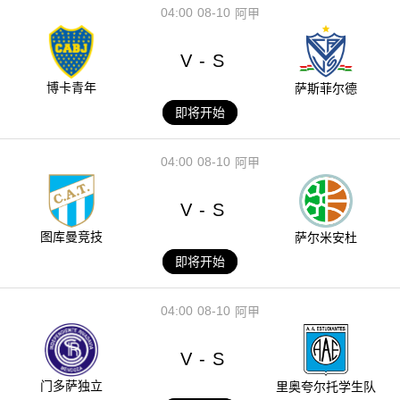
04:00
08-10
阿甲
V
S
-
博卡青年
萨斯菲尔德
即将开始
04:00
08-10
阿甲
V
S
-
图库曼竞技
萨尔米安杜
即将开始
04:00
08-10
阿甲
V
S
-
门多萨独立
里奥夸尔托学生队