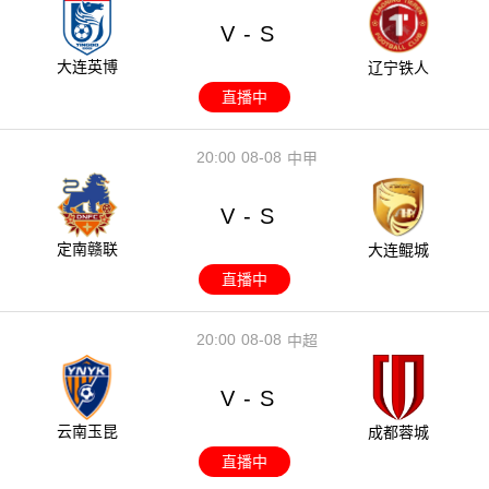
V
S
-
大连英博
辽宁铁人
直播中
20:00
08-08
中甲
V
S
-
定南赣联
大连鲲城
直播中
20:00
08-08
中超
V
S
-
云南玉昆
成都蓉城
直播中