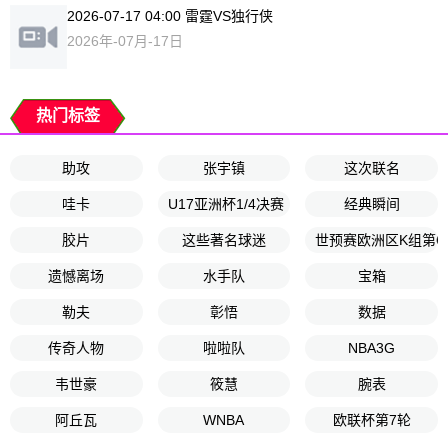
2026-07-17 04:00 雷霆VS独行侠
2026年-07月-17日
热门标签
助攻
张宇镇
这次联名
哇卡
U17亚洲杯1/4决赛
经典瞬间
胶片
这些著名球迷
世预赛欧洲区K组第6
遗憾离场
水手队
宝箱
勒夫
彰悟
数据
传奇人物
啦啦队
NBA3G
韦世豪
筱慧
腕表
阿丘瓦
WNBA
欧联杯第7轮