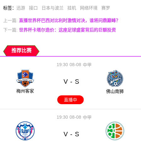
标签
：
迅游
接口
日本与波兰
挂机
网络环境
赛罗
上一篇:
直播世界杯巴西对比利时激情对决，谁将问鼎巅峰？
下一篇:
世界杯卡塔尔造价：这座足球盛宴背后的巨额投资
推荐比赛
19:30
08-08
中甲
V
S
-
梅州客家
佛山南狮
直播中
19:30
08-08
中甲
V
S
-