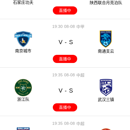
石家庄功夫
陕西联合月亮泊队
直播中
19:30
08-08
中甲
V
S
-
南京城市
南通支云
直播中
19:35
08-08
中超
V
S
-
浙江队
武汉三镇
直播中
19:35
08-08
中超