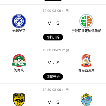
19:00
08-09
中甲
V
S
-
无锡吴钩
宁波职业足球俱乐部
即将开始
19:00
08-09
中超
V
S
-
河南队
青岛西海岸
即将开始
19:30
08-09
中甲
V
S
-