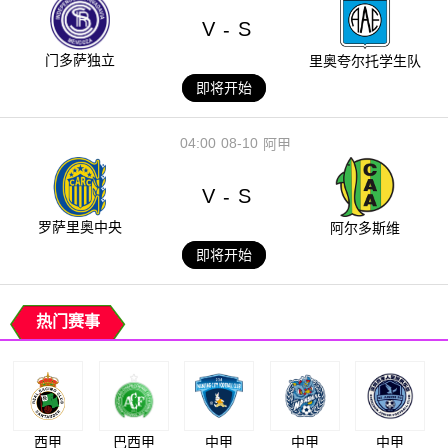
V
S
-
门多萨独立
里奥夸尔托学生队
即将开始
04:00
08-10
阿甲
V
S
-
罗萨里奥中央
阿尔多斯维
即将开始
热门赛事
西甲
巴西甲
中甲
中甲
中甲