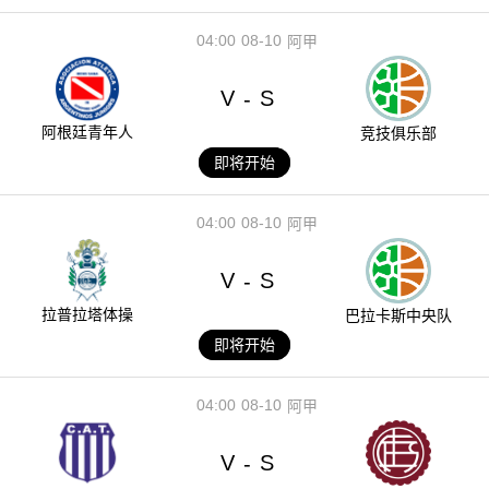
04:00
08-10
阿甲
V
S
-
阿根廷青年人
竞技俱乐部
即将开始
04:00
08-10
阿甲
V
S
-
拉普拉塔体操
巴拉卡斯中央队
即将开始
04:00
08-10
阿甲
V
S
-