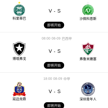
V
S
-
科里蒂巴
沙佩科恩斯
即将开始
08:00
08-09
巴西甲
V
S
-
博塔弗戈
弗鲁米嫩塞
即将开始
18:00
08-09
中甲
V
S
-
延边龙鼎
深圳青年人
即将开始