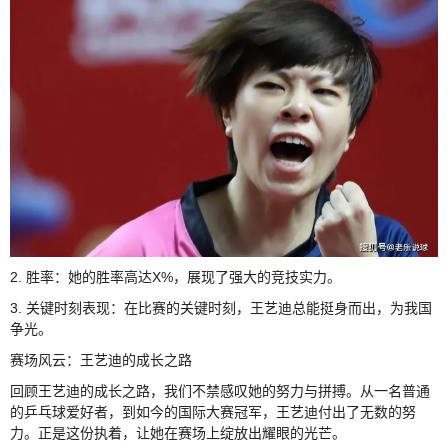
2. 胜率：她的胜率高达X%，展现了强大的竞技实力。
3. 关键时刻表现：在比赛的关键时刻，王艺迪总能挺身而出，为我国
争光。
赛场风云：王艺迪的成长之路
回顾王艺迪的成长之路，我们不禁感叹她的努力与拼搏。从一名普通
的乒乓球爱好者，到如今的国际大赛冠军，王艺迪付出了无数的努
力。正是这份执着，让她在赛场上绽放出耀眼的光芒。