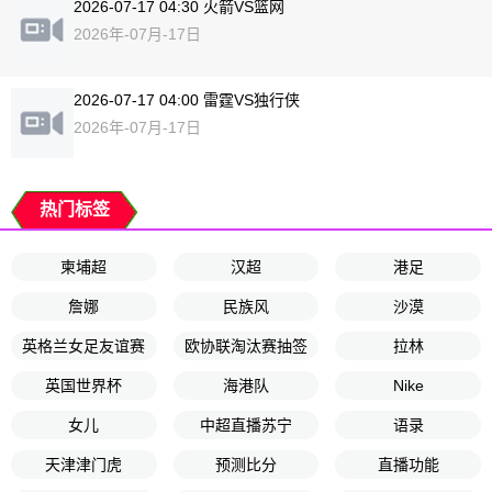
2026-07-17 04:30 火箭VS篮网
2026年-07月-17日
2026-07-17 04:00 雷霆VS独行侠
2026年-07月-17日
热门标签
柬埔超
汉超
港足
詹娜
民族风
沙漠
英格兰女足友谊赛
欧协联淘汰赛抽签
拉林
英国世界杯
海港队
Nike
女儿
中超直播苏宁
语录
天津津门虎
预测比分
直播功能