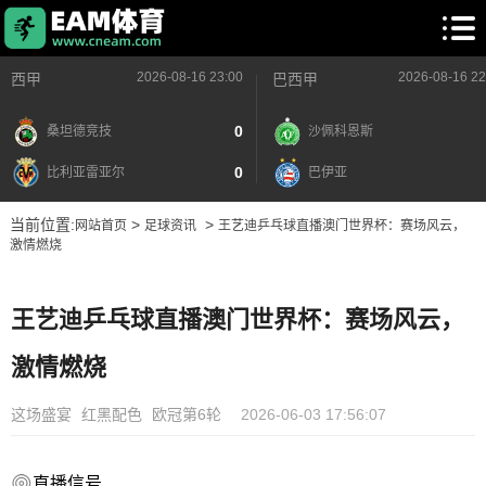
2026-08-16 23:00
2026-08-16 22
西甲
巴西甲
0
桑坦德竞技
沙佩科恩斯
0
比利亚雷亚尔
巴伊亚
当前位置:
>
>
网站首页
足球资讯
王艺迪乒乓球直播澳门世界杯：赛场风云，
激情燃烧
王艺迪乒乓球直播澳门世界杯：赛场风云，
激情燃烧
这场盛宴
红黑配色
欧冠第6轮
2026-06-03 17:56:07
直播信号