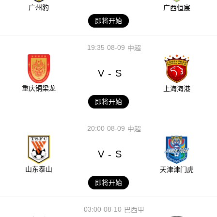
广州豹
广西恒宸
即将开始
19:35
08-09
中超
V
S
-
重庆铜梁龙
上海海港
即将开始
20:00
08-09
中超
V
S
-
山东泰山
天津津门虎
即将开始
03:00
08-10
巴西甲