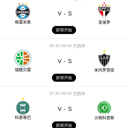
V
S
-
格雷米奥
圣保罗
即将开始
05:30
08-09
巴西甲
V
S
-
瑞模贝雷
米内罗竞技
即将开始
07:30
08-09
巴西甲
V
S
-
科里蒂巴
沙佩科恩斯
即将开始