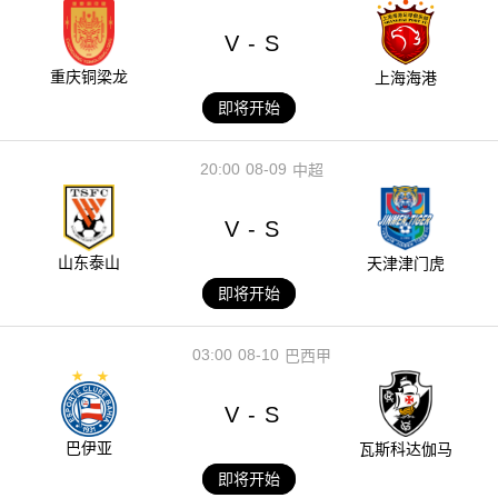
V
S
-
重庆铜梁龙
上海海港
即将开始
20:00
08-09
中超
V
S
-
山东泰山
天津津门虎
即将开始
03:00
08-10
巴西甲
V
S
-
巴伊亚
瓦斯科达伽马
即将开始