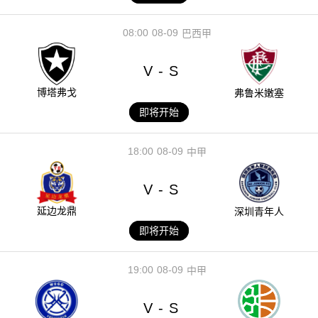
08:00
08-09
巴西甲
V
S
-
博塔弗戈
弗鲁米嫩塞
即将开始
18:00
08-09
中甲
V
S
-
延边龙鼎
深圳青年人
即将开始
19:00
08-09
中甲
V
S
-