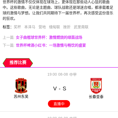
世界杯的激情不仅仅体现在球场上，更体现在那些动人心弦的歌曲
中。这些歌曲，无论是主题曲、球队战歌还是球迷合唱，都承载着足
球的激情与梦想。让我们共同期待下一届世界杯，再次感受这份音乐
的狂欢。
标签
：
奖杯
本泽马
营地
缅甸联
挫折
武里南联
上一篇:
女子曲棍球世界杯：激情燃烧的绿茵战场
下一篇:
世界杯啤酒小红书：一场激情与畅饮的盛宴
推荐比赛
19:00
08-08
中甲
V
S
-
苏州东吴
长春亚泰
直播中