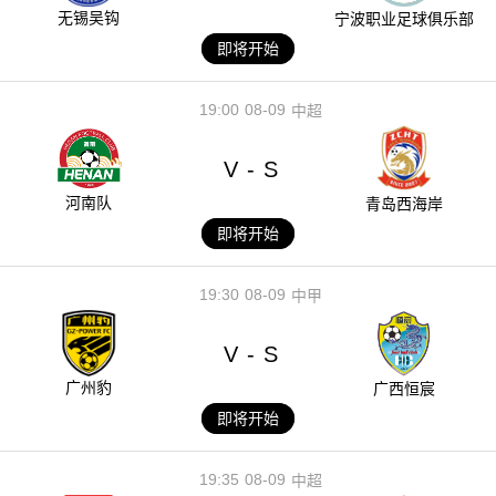
无锡吴钩
宁波职业足球俱乐部
即将开始
19:00
08-09
中超
V
S
-
河南队
青岛西海岸
即将开始
19:30
08-09
中甲
V
S
-
广州豹
广西恒宸
即将开始
19:35
08-09
中超