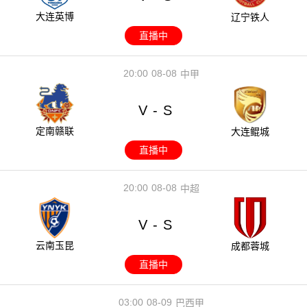
大连英博
辽宁铁人
直播中
20:00
08-08
中甲
V
S
-
定南赣联
大连鲲城
直播中
20:00
08-08
中超
V
S
-
云南玉昆
成都蓉城
直播中
03:00
08-09
巴西甲