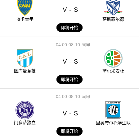
V
S
-
博卡青年
萨斯菲尔德
即将开始
04:00
08-10
阿甲
V
S
-
图库曼竞技
萨尔米安杜
即将开始
04:00
08-10
阿甲
V
S
-
门多萨独立
里奥夸尔托学生队
即将开始