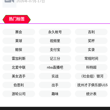
2026年-07月-17日
热门标签
赛会
永久帐号
吉利
莱球
视频里
奖杯
鲸探
支付宝
实录
雷加利斯
记三分
常规时间
北爱中联
nba直播吧
科特超
美女选手
实战
（社会组）银河
伯恩利
出手
抚州才子俱乐部U15
游轮公司
趣味
统计表