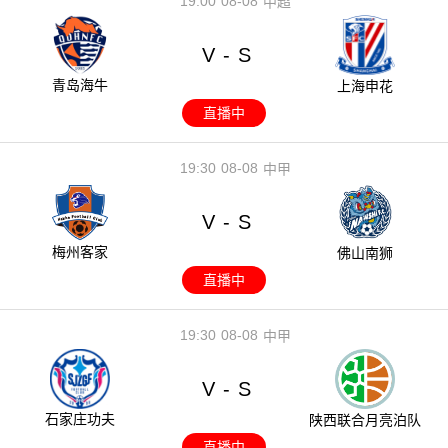
19:00
08-08
中超
V
S
-
青岛海牛
上海申花
直播中
19:30
08-08
中甲
V
S
-
梅州客家
佛山南狮
直播中
19:30
08-08
中甲
V
S
-
石家庄功夫
陕西联合月亮泊队
直播中