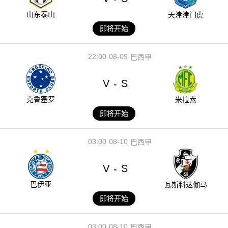
山东泰山
天津津门虎
即将开始
22:00
08-09
巴西甲
V
S
-
克鲁塞罗
米拉索
即将开始
03:00
08-10
巴西甲
V
S
-
巴伊亚
瓦斯科达伽马
即将开始
03:00
08-10
巴西甲