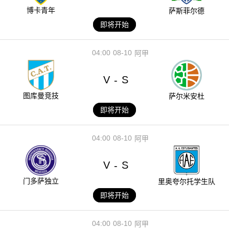
博卡青年
萨斯菲尔德
即将开始
04:00
08-10
阿甲
V
S
-
图库曼竞技
萨尔米安杜
即将开始
04:00
08-10
阿甲
V
S
-
门多萨独立
里奥夸尔托学生队
即将开始
04:00
08-10
阿甲