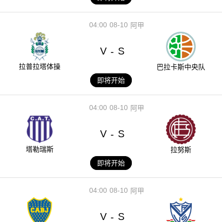
04:00
08-10
阿甲
V
S
-
拉普拉塔体操
巴拉卡斯中央队
即将开始
04:00
08-10
阿甲
V
S
-
塔勒瑞斯
拉努斯
即将开始
04:00
08-10
阿甲
V
S
-