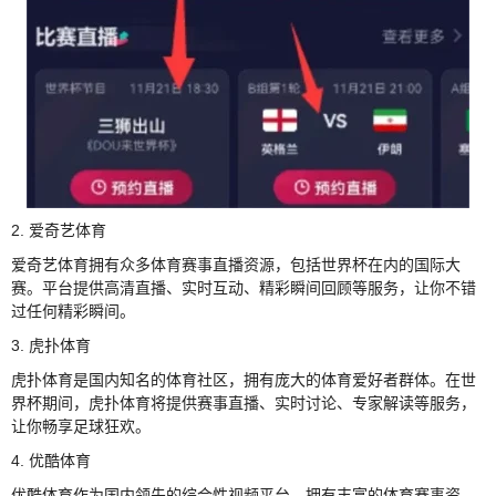
2. 爱奇艺体育
爱奇艺体育拥有众多体育赛事直播资源，包括世界杯在内的国际大
赛。平台提供高清直播、实时互动、精彩瞬间回顾等服务，让你不错
过任何精彩瞬间。
3. 虎扑体育
虎扑体育是国内知名的体育社区，拥有庞大的体育爱好者群体。在世
界杯期间，虎扑体育将提供赛事直播、实时讨论、专家解读等服务，
让你畅享足球狂欢。
4. 优酷体育
优酷体育作为国内领先的综合性视频平台，拥有丰富的体育赛事资