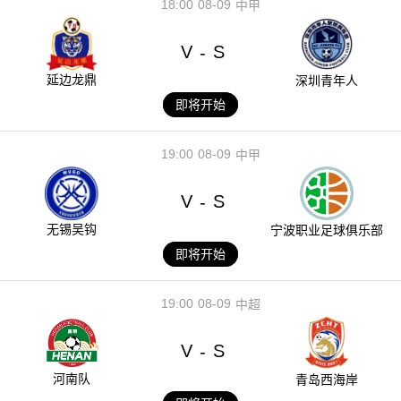
18:00
08-09
中甲
V
S
-
延边龙鼎
深圳青年人
即将开始
19:00
08-09
中甲
V
S
-
无锡吴钩
宁波职业足球俱乐部
即将开始
19:00
08-09
中超
V
S
-
河南队
青岛西海岸