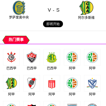
V
S
-
罗萨里奥中央
阿尔多斯维
即将开始
热门赛事
巴西甲
巴西甲
巴西甲
阿甲
阿甲
阿甲
阿甲
阿甲
阿甲
阿甲