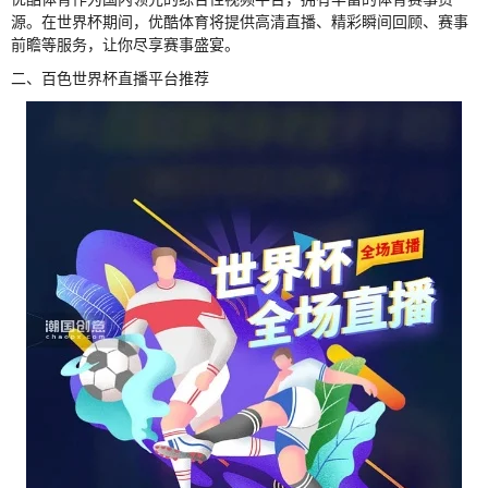
源。在世界杯期间，优酷体育将提供高清直播、精彩瞬间回顾、赛事
前瞻等服务，让你尽享赛事盛宴。
二、百色世界杯直播平台推荐