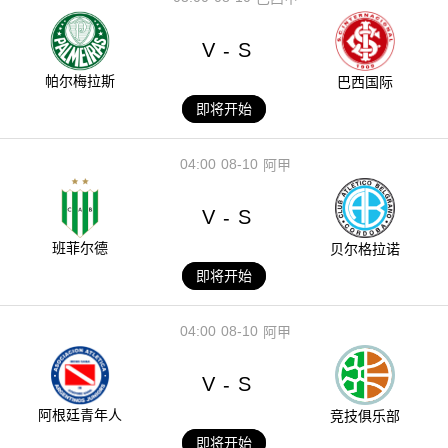
V
S
-
帕尔梅拉斯
巴西国际
即将开始
04:00
08-10
阿甲
V
S
-
班菲尔德
贝尔格拉诺
即将开始
04:00
08-10
阿甲
V
S
-
阿根廷青年人
竞技俱乐部
即将开始