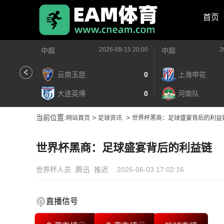
首页
2026-08-15 20:00
2
中超
中超
云南玉昆
0
上海申花
大连英博
0
河南队
当前位置:
>
>
网站首页
足球资讯
世界杯黑商：足球盛宴背后的利益
世界杯黑商：足球盛宴背后的利益链
世界杯人员
腾迅
推迟
2026-06-03 17:02:16
直播信号