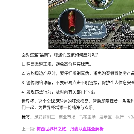
面对这些“黑商”，球迷们应该如何应对呢？
1. 购票渠道正规，避免高价购买球票。
2. 选购周边产品时，要仔细辨别真伪，避免购买假冒伪劣产
3. 警惕网络诈骗，不要轻易点击不明链接，保护个人信息安
4. 发现违法行为，及时向有关部门举报。
世界杯，这个全球足球迷的狂欢盛宴，背后却隐藏着一条条利
们一起，为世界杯增添一份纯净与欢乐。
标签
：
足彩预测王
商业市场
马布里场
展示区
执行
NB
上一篇:
梅西世界杯之旅：丹麦队直播全解析