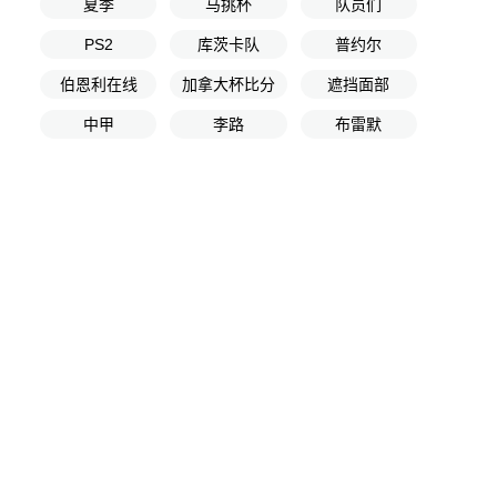
夏季
马挑杯
队员们
PS2
库茨卡队
普约尔
伯恩利在线
加拿大杯比分
遮挡面部
中甲
李路
布雷默