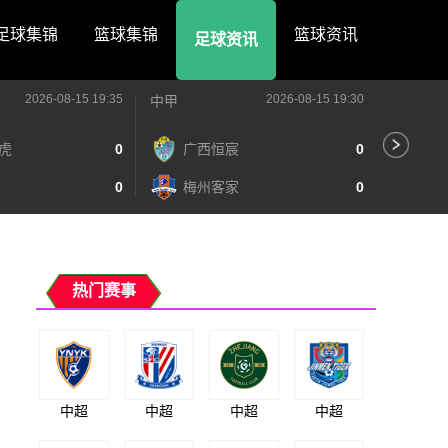
足球集锦
篮球集锦
篮球资讯
足球资讯
2026-08-15 19:35
2026-08-15 19:30
中甲
中甲
虎
0
广西恒宸
0
无
0
梅州客家
0
广
热门赛事
中超
中超
中超
中超