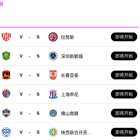
则
V
-
S
即将开始
拉努斯
V
-
S
即将开始
深圳新鹏城
V
-
S
即将开始
长春亚泰
V
-
S
即将开始
上海申花
V
-
S
即将开始
佛山南狮
V
-
S
即将开始
陕西联合月亮泊
队