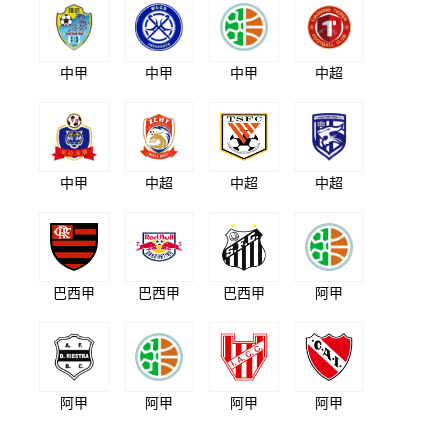
中甲
中甲
中甲
中超
中甲
中超
中超
中超
巴西甲
巴西甲
巴西甲
阿甲
阿甲
阿甲
阿甲
阿甲