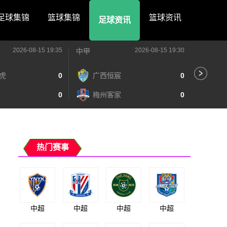
足球集锦
篮球集锦
篮球资讯
足球资讯
2026-08-15 19:35
2026-08-15 19:30
中甲
中甲
虎
0
广西恒宸
0
无
0
梅州客家
0
广
热门赛事
中超
中超
中超
中超