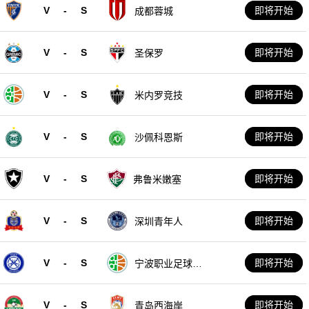
V
-
S
即将开始
成都蓉城
V
-
S
即将开始
圣保罗
V
-
S
即将开始
米内罗竞技
V
-
S
即将开始
沙佩科恩斯
V
-
S
即将开始
弗鲁米嫩塞
V
-
S
即将开始
深圳青年人
V
-
S
即将开始
宁波职业足球俱
乐部
V
-
S
即将开始
青岛西海岸