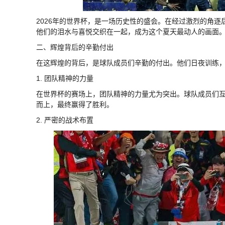
2026年的世界杯，是一场历史性的盛会。在经过激烈的角
他们的泪水与喜悦交织在一起，成为这个夏天最动人的画面
二、辉煌背后的辛勤付出
在这辉煌的背后，是球队成员们辛勤的付出。他们日夜训练
1. 团队精神的力量
在世界杯的赛场上，团队精神的力量尤为突出。球队成员们
而上，最终赢得了胜利。
2. 严密的战术布置