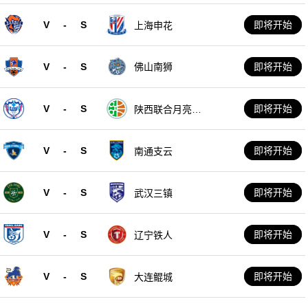
V
-
S
即将开始
上海申花
V
-
S
即将开始
佛山南狮
V
-
S
即将开始
陕西联合月亮泊
队
V
-
S
即将开始
南通支云
V
-
S
即将开始
武汉三镇
V
-
S
即将开始
辽宁铁人
V
-
S
即将开始
大连鲲城