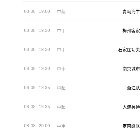
08-08
19:00
中超
青岛海牛
08-08
19:30
中甲
梅州客家
08-08
19:30
中甲
石家庄功夫
08-08
19:30
中甲
南京城市
08-08
19:35
中超
浙江队
08-08
19:35
中超
大连英博
08-08
20:00
中甲
定南赣联