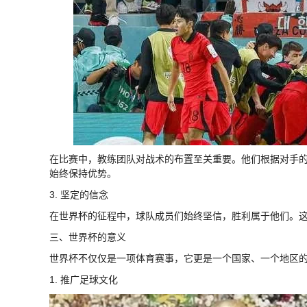
在比赛中，教练团队对战术的布置至关重要。他们根据对手
始终保持优势。
3. 坚定的信念
在世界杯的征程中，球队成员们始终坚信，胜利属于他们。
三、世界杯的意义
世界杯不仅仅是一项体育赛事，它更是一个国家、一个地区
1. 推广足球文化