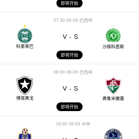
即将开始
07:30
08-09
巴西甲
V
S
-
科里蒂巴
沙佩科恩斯
即将开始
08:00
08-09
巴西甲
V
S
-
博塔弗戈
弗鲁米嫩塞
即将开始
18:00
08-09
中甲