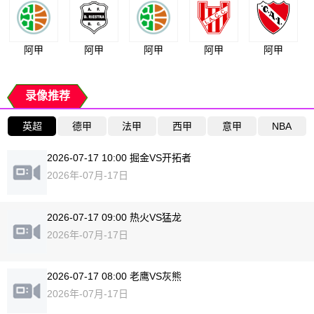
阿甲
阿甲
阿甲
阿甲
阿甲
录像推荐
英超
德甲
法甲
西甲
意甲
NBA
2026-07-17 10:00 掘金VS开拓者
2026年-07月-17日
2026-07-17 09:00 热火VS猛龙
2026年-07月-17日
2026-07-17 08:00 老鹰VS灰熊
2026年-07月-17日