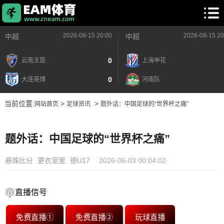
2026-08-15 20:00
2026-08-15 20
中超
中超
0
云南玉昆
上海申花
0
大连英博
河南队
当前位置:
>
>
网站首页
足球资讯
题外话：中国足球的“世界杯之痛”
题外话：中国足球的“世界杯之痛”
悬殊比分
更衣室里
德U17
2026-06-03 00:04:02
直播信号
免费直播①
免费直播②
玩球直播