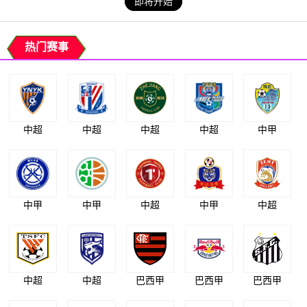
即将开始
热门赛事
中超
中超
中超
中超
中甲
中甲
中甲
中超
中甲
中超
中超
中超
巴西甲
巴西甲
巴西甲