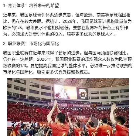
1. 青训体系：培养未来的希望
近年来，我国足球青训体系逐步完善，但与欧洲、南美等足球强国相
比，仍存在较大差距。据统计，2026年，我国足球青训机构数量仅为
欧洲的1/5，教练员水平也相对较低。要想在世界杯的舞台上有所作
为，必须加大对青训体系的投入，培养更多优秀的足球人才。
2. 职业联赛：市场化与国际化
我国职业联赛在近年来取得了长足的进步，但与国际顶级联赛相比，
仍存在一定差距。2026年，我国职业联赛的场均观众人数仅为欧洲顶
级联赛的1/3。要想提高我国足球的整体水平，必须进一步推动联赛的
市场化与国际化，吸引更多优秀外援和教练员。