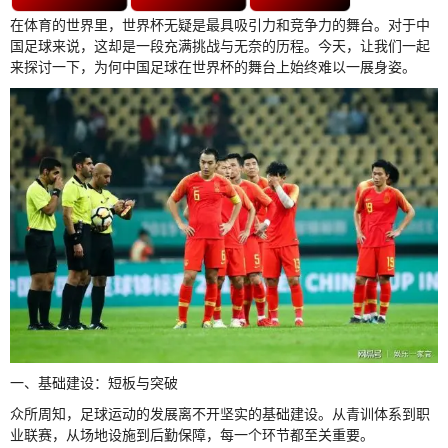
在体育的世界里，世界杯无疑是最具吸引力和竞争力的舞台。对于中
国足球来说，这却是一段充满挑战与无奈的历程。今天，让我们一起
来探讨一下，为何中国足球在世界杯的舞台上始终难以一展身姿。
一、基础建设：短板与突破
众所周知，足球运动的发展离不开坚实的基础建设。从青训体系到职
业联赛，从场地设施到后勤保障，每一个环节都至关重要。