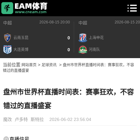
2026-08-15 20:00
2026-08-15 20
中超
中超
0
云南玉昆
上海申花
0
大连英博
河南队
当前位置:
>
>
网站首页
足球资讯
盘州市世界杯直播时间表：赛事狂欢，不容
错过的直播盛宴
盘州市世界杯直播时间表：赛事狂欢，不容
错过的直播盛宴
魔改
卢多特
斯特拉
2026-06-02 23:56:04
直播信号