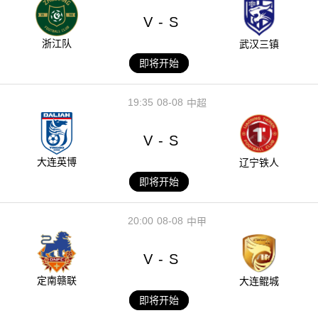
V
S
-
浙江队
武汉三镇
即将开始
19:35
08-08
中超
V
S
-
大连英博
辽宁铁人
即将开始
20:00
08-08
中甲
V
S
-
定南赣联
大连鲲城
即将开始