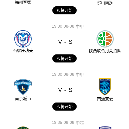
梅州客家
佛山南狮
即将开始
19:30
08-08
中甲
V
S
-
石家庄功夫
陕西联合月亮泊队
即将开始
19:30
08-08
中甲
V
S
-
南京城市
南通支云
即将开始
19:35
08-08
中超