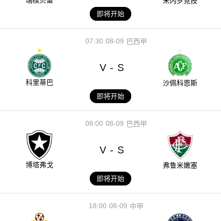
瑞模贝雷
米内罗竞技
即将开始
07:30
08-09
巴西甲
V
S
-
科里蒂巴
沙佩科恩斯
即将开始
08:00
08-09
巴西甲
V
S
-
博塔弗戈
弗鲁米嫩塞
即将开始
18:00
08-09
中甲