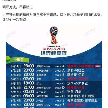
精彩对决，不容错过
世界杯直播的精彩对决自然不容错过。以下是几场备受瞩目的比赛，
让我们一起期待：