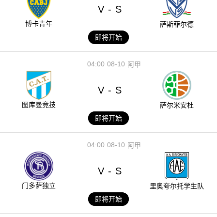
V
S
-
博卡青年
萨斯菲尔德
即将开始
04:00
08-10
阿甲
V
S
-
图库曼竞技
萨尔米安杜
即将开始
04:00
08-10
阿甲
V
S
-
门多萨独立
里奥夸尔托学生队
即将开始