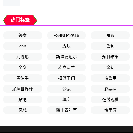
热门标签
答案
PS4NBA2K16
哨致
cbn
皮肤
鲁甸
刘晓彤
斯塔德迈尔
预测结果
全文
麦克法兰
金句
黄油手
扣篮王们
格鲁甲
足球世界杯
公鹿
彩票网
贴吧
填空
在线观看
风城
爵士青年军
格里芬