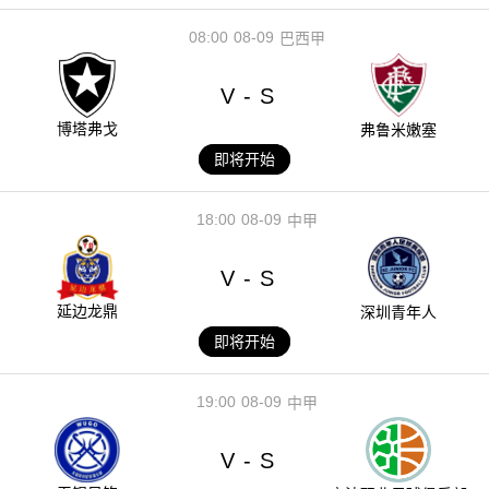
08:00
08-09
巴西甲
V
S
-
博塔弗戈
弗鲁米嫩塞
即将开始
18:00
08-09
中甲
V
S
-
延边龙鼎
深圳青年人
即将开始
19:00
08-09
中甲
V
S
-