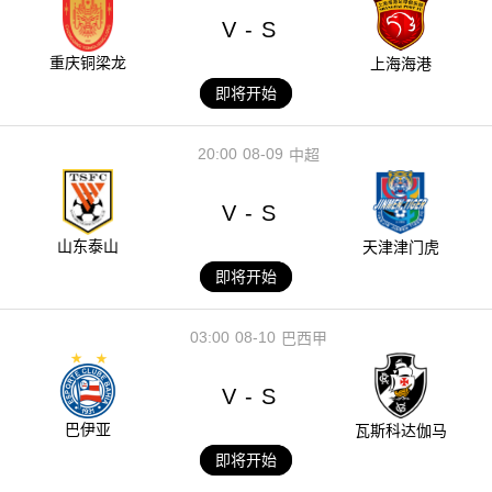
V
S
-
重庆铜梁龙
上海海港
即将开始
20:00
08-09
中超
V
S
-
山东泰山
天津津门虎
即将开始
03:00
08-10
巴西甲
V
S
-
巴伊亚
瓦斯科达伽马
即将开始