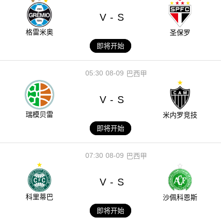
V
S
-
格雷米奥
圣保罗
即将开始
05:30
08-09
巴西甲
V
S
-
瑞模贝雷
米内罗竞技
即将开始
07:30
08-09
巴西甲
V
S
-
科里蒂巴
沙佩科恩斯
即将开始