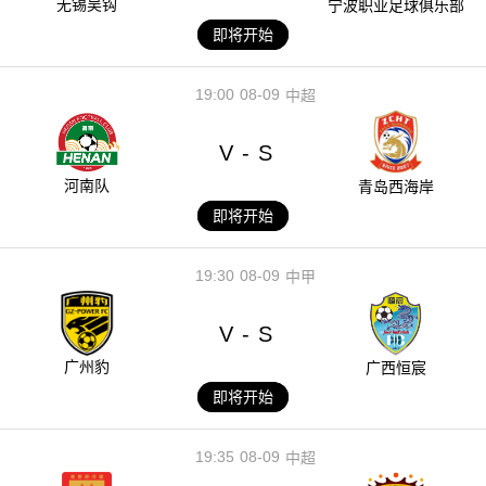
无锡吴钩
宁波职业足球俱乐部
即将开始
19:00
08-09
中超
V
S
-
河南队
青岛西海岸
即将开始
19:30
08-09
中甲
V
S
-
广州豹
广西恒宸
即将开始
19:35
08-09
中超