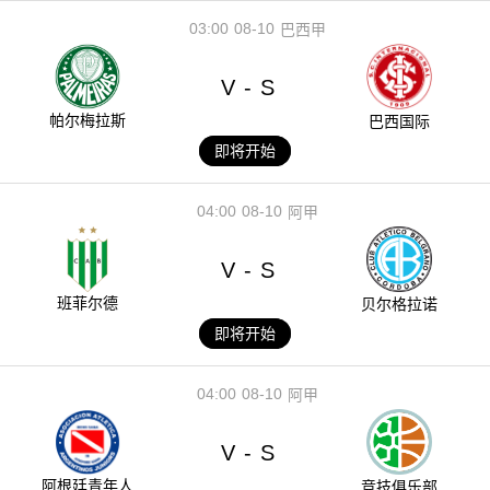
03:00
08-10
巴西甲
V
S
-
帕尔梅拉斯
巴西国际
即将开始
04:00
08-10
阿甲
V
S
-
班菲尔德
贝尔格拉诺
即将开始
04:00
08-10
阿甲
V
S
-
阿根廷青年人
竞技俱乐部