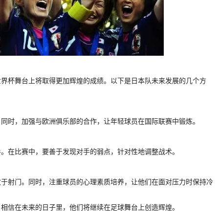
世界杯舞台上将取得更加辉煌的成绩。以下是日本队未来发展的几个方
。同时，加强与欧洲俱乐部的合作，让年轻球员在国际联赛中锻炼。
手。在比赛中，要善于发现对手的弱点，针对性地调整战术。
敢于射门。同时，注重球员的心理素质培养，让他们在面对压力时保持冷
。相信在未来的日子里，他们将继续在足球舞台上创造辉煌。