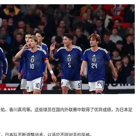
圭佑、香川真司等。这些球员在国内外联赛中取得了优异成绩，为日本足
下，日本队不断调整战术，以适应不同对手的风格。