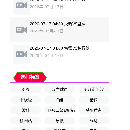
2026年-07月-17日
2026-07-17 04:30 火箭VS篮网
2026年-07月-17日
2026-07-17 04:00 雷霆VS独行侠
2026年-07月-17日
热门标签
对弈
双方球员
英超诺丁汉
平板版
C组
话筒
波什
亚冠二级1/8决赛次回合
萨尔后备
徐州站
乐队
雄鹿