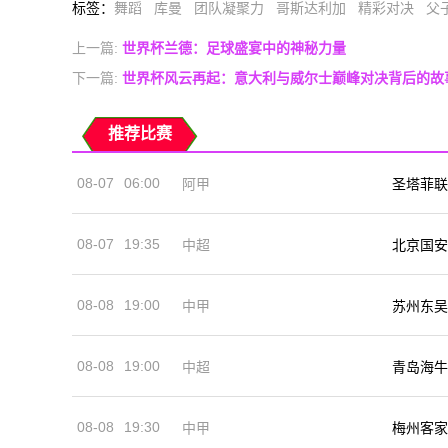
标签
：
舞蹈
库曼
团队凝聚力
哥斯达利加
精彩对决
父
上一篇:
世界杯兰德：足球盛宴中的神秘力量
下一篇:
世界杯风云再起：意大利与威尔士巅峰对决背后的故
推荐比赛
08-07
06:00
阿甲
圣塔菲联
08-07
19:35
中超
北京国安
08-08
19:00
中甲
苏州东吴
08-08
19:00
中超
青岛海牛
08-08
19:30
中甲
梅州客家