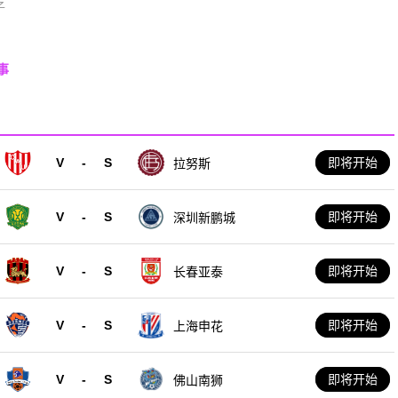
子
事
V
-
S
即将开始
拉努斯
V
-
S
即将开始
深圳新鹏城
V
-
S
即将开始
长春亚泰
V
-
S
即将开始
上海申花
V
-
S
即将开始
佛山南狮