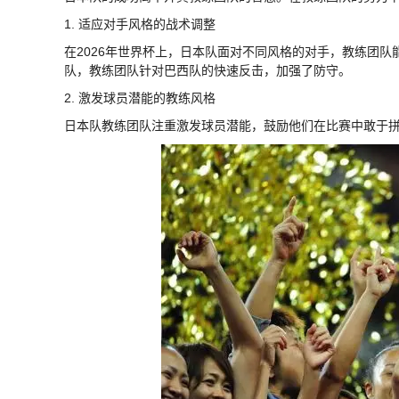
1. 适应对手风格的战术调整
在2026年世界杯上，日本队面对不同风格的对手，教练团
队，教练团队针对巴西队的快速反击，加强了防守。
2. 激发球员潜能的教练风格
日本队教练团队注重激发球员潜能，鼓励他们在比赛中敢于