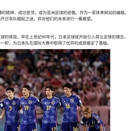
拼搏的精神，成功登顶，成为亚洲足球的骄傲。作为一家体育网站的编辑，
揭开日本队崛起之谜，并对他们的未来进行一番展望。
球的体现。早在上世纪90年代，日本足球就开始引入荷兰足球的理念，
树一帜，为日本队在国际大赛中取得了优异的成绩奠定了基础。