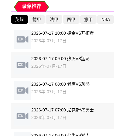
录像推荐
英超
德甲
法甲
西甲
意甲
NBA
2026-07-17 10:00 掘金VS开拓者
2026年-07月-17日
2026-07-17 09:00 热火VS猛龙
2026年-07月-17日
2026-07-17 08:00 老鹰VS灰熊
2026年-07月-17日
2026-07-17 07:00 尼克斯VS勇士
2026年-07月-17日
2026-07-17 06:00 公牛VS湖人