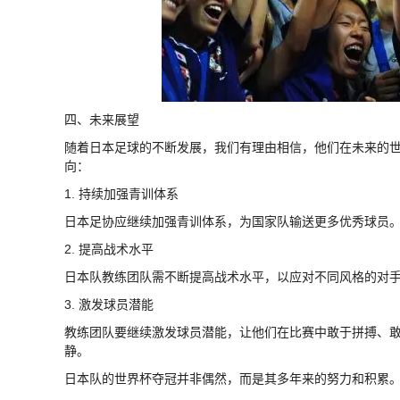
四、未来展望
随着日本足球的不断发展，我们有理由相信，他们在未来的
向：
1. 持续加强青训体系
日本足协应继续加强青训体系，为国家队输送更多优秀球员
2. 提高战术水平
日本队教练团队需不断提高战术水平，以应对不同风格的对
3. 激发球员潜能
教练团队要继续激发球员潜能，让他们在比赛中敢于拼搏、
静。
日本队的世界杯夺冠并非偶然，而是其多年来的努力和积累