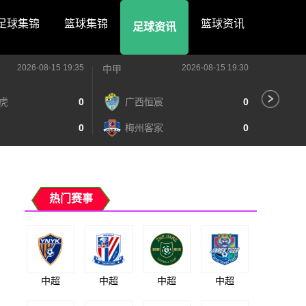
足球集锦
篮球集锦
篮球资讯
足球资讯
2026-08-15 19:35
2026-08-15 19:30
中甲
中甲
虎
0
广西恒宸
0
无
0
梅州客家
0
广
热门赛事
中超
中超
中超
中超