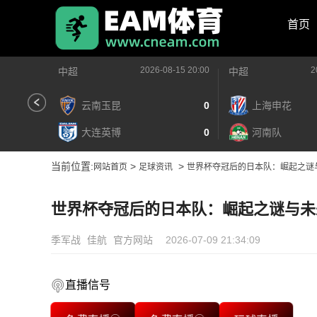
首页
2026-08-15 20:00
2
中超
中超
云南玉昆
0
上海申花
大连英博
0
河南队
当前位置:
>
>
网站首页
足球资讯
世界杯夺冠后的日本队：崛起之谜
世界杯夺冠后的日本队：崛起之谜与未
季军战
佳航
官方网站
2026-07-09 21:34:09
直播信号