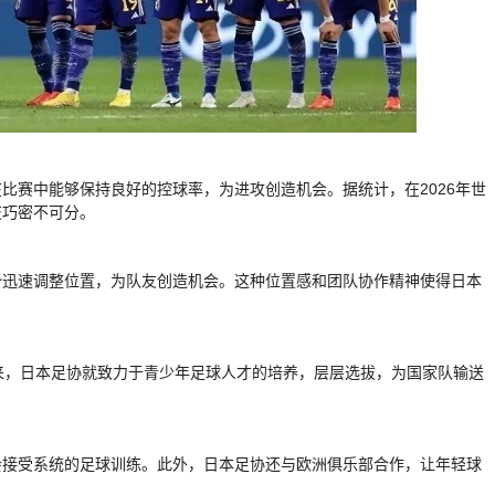
比赛中能够保持良好的控球率，为进攻创造机会。据统计，在2026年世
技巧密不可分。
势迅速调整位置，为队友创造机会。这种位置感和团队协作精神使得日本
来，日本足协就致力于青少年足球人才的培养，层层选拔，为国家队输送
会接受系统的足球训练。此外，日本足协还与欧洲俱乐部合作，让年轻球