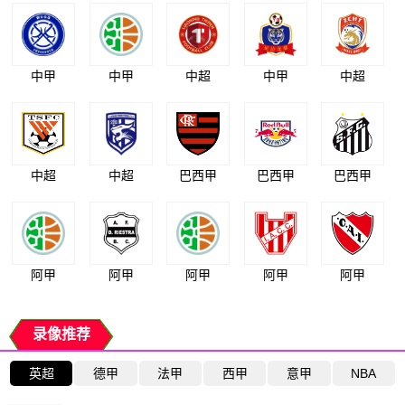
中甲
中甲
中超
中甲
中超
中超
中超
巴西甲
巴西甲
巴西甲
阿甲
阿甲
阿甲
阿甲
阿甲
录像推荐
英超
德甲
法甲
西甲
意甲
NBA