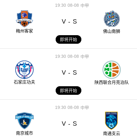
19:30
08-08
中甲
V
S
-
梅州客家
佛山南狮
即将开始
19:30
08-08
中甲
V
S
-
石家庄功夫
陕西联合月亮泊队
即将开始
19:30
08-08
中甲
V
S
-
南京城市
南通支云