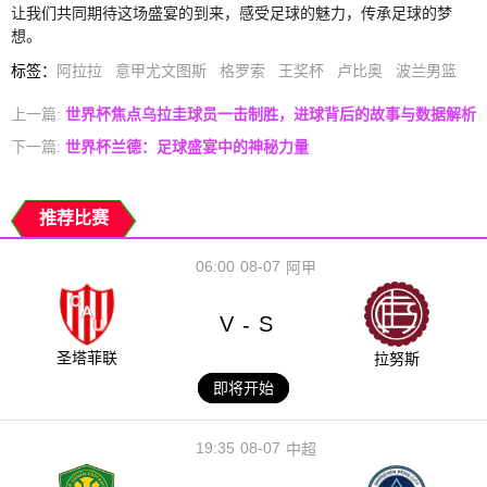
让我们共同期待这场盛宴的到来，感受足球的魅力，传承足球的梦
想。
标签
：
阿拉拉
意甲尤文图斯
格罗索
王奖杯
卢比奥
波兰男篮
上一篇:
世界杯焦点乌拉圭球员一击制胜，进球背后的故事与数据解析
下一篇:
世界杯兰德：足球盛宴中的神秘力量
推荐比赛
06:00
08-07
阿甲
V
S
-
圣塔菲联
拉努斯
即将开始
19:35
08-07
中超