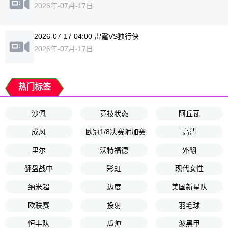
2026年-07月-17日
2026-07-17 04:00 雷霆VS独行侠
2026年-07月-17日
热门标签
沙佩
竞技状态
阿丘瓦
成风
欧冠1/8决赛附加赛
高清
里尔
沃特福德
外翻
翻盘战中
彩虹
现代女性
纳米超
边度
美国新星队
欧联赛
投射
羽毛球
恒丰队
瓜帅
波黑甲