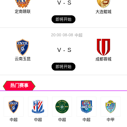
V
S
-
定南赣联
大连鲲城
即将开始
20:00
08-08
中超
V
S
-
云南玉昆
成都蓉城
即将开始
热门赛事
中超
中超
中超
中超
中甲