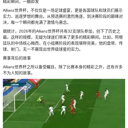
精彩瞬间，一触即发
Allianz世界杯，不仅仅是一场足球盛宴，更是各国球队和球员们展示
实力、追逐梦想的舞台。从预选赛的激烈角逐，到决赛阶段的巅峰对
决，每一个瞬间都充满了激情与悬念。
据统计，2026年的Allianz世界杯共有32支球队参加，创下了历史之
最。这样的规模，无疑为球迷们带来了更多的精彩瞬间。比如，阿根
廷队的中场核心梅西，在小组赛阶段的表现堪称完美，他的盘带、传
球、射门，无一不展现出世界级球星的实力。
赛事背后的故事
Allianz世界杯之所以备受瞩目，除了比赛本身的精彩之外，还有许多
不为人知的故事。