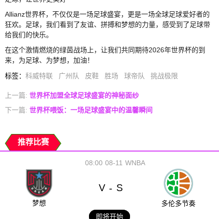
Allianz世界杯，不仅仅是一场足球盛宴，更是一场全球足球爱好者的
狂欢。足球，我们看到了友谊、拼搏和梦想的力量，感受到了足球带
给我们的快乐。
在这个激情燃烧的绿茵战场上，让我们共同期待2026年世界杯的到
来，为足球、为梦想，加油！
标签
：
科威特联
广州队
皮鞋
胜场
球帝队
挑战极限
上一篇:
世界杯加盟全球足球盛宴的神秘面纱
下一篇:
世界杯喂饭：一场足球盛宴中的温馨瞬间
推荐比赛
08:00
08-11
WNBA
V
S
-
梦想
多伦多节奏
即将开始