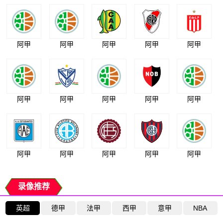
阿甲
阿甲
阿甲
阿甲
阿甲
阿甲
阿甲
阿甲
阿甲
阿甲
阿甲
阿甲
阿甲
阿甲
阿甲
录像推荐
英超
德甲
法甲
西甲
意甲
NBA