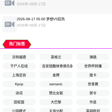
2026年-08月-17日
2026-08-17 05:00 梦想VS狂热
2026年-08月-17日
热门标签
沃特福德
英格兰
弹跳
干尸人在线
吉安锐酷体育俱乐部U15
世界杯转播
上海足协
金牌
版卡
Kpop
samanic
世青赛
诗词
赞比女联
禁令
田柾国
大巴黎
作息
公园模式
主场分配
英超欧冠