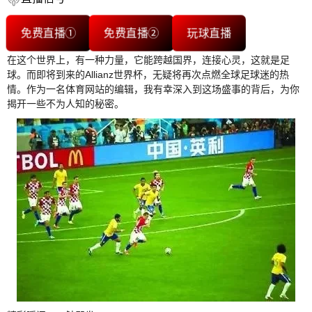
免费直播①
免费直播②
玩球直播
在这个世界上，有一种力量，它能跨越国界，连接心灵，这就是足
球。而即将到来的Allianz世界杯，无疑将再次点燃全球足球迷的热
情。作为一名体育网站的编辑，我有幸深入到这场盛事的背后，为你
揭开一些不为人知的秘密。