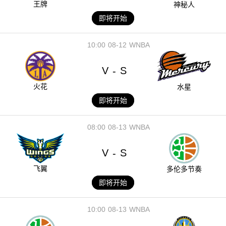
王牌
神秘人
即将开始
10:00
08-12
WNBA
V
S
-
火花
水星
即将开始
08:00
08-13
WNBA
V
S
-
飞翼
多伦多节奏
即将开始
10:00
08-13
WNBA