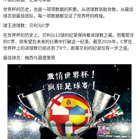
世界杯的历史，也是一项项数据的积累。从进球数到助攻数，从最佳
球员到最佳团队，每一项数据都见证了世界杯的辉煌。
球王进球数：贝利与C罗
在世界杯的历史上，贝利以12球的纪录保持着进球数之最。而葡萄牙
的C罗，则有望在未来的比赛中打破这一纪录。截至2026年，C罗在
世界杯上的进球数已经达到了8个，距离贝利的纪录仅有一步之遥。
最佳球员：梅西与莫德里奇