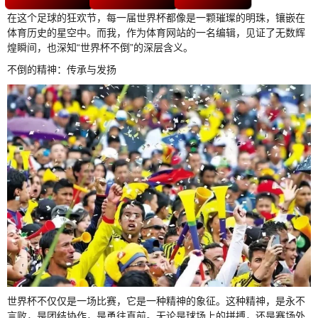
在这个足球的狂欢节，每一届世界杯都像是一颗璀璨的明珠，镶嵌在
体育历史的星空中。而我，作为体育网站的一名编辑，见证了无数辉
煌瞬间，也深知“世界杯不倒”的深层含义。
不倒的精神：传承与发扬
世界杯不仅仅是一场比赛，它是一种精神的象征。这种精神，是永不
言败，是团结协作，是勇往直前。无论是球场上的拼搏，还是赛场外