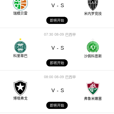
V
S
-
瑞模贝雷
米内罗竞技
即将开始
07:30
08-09
巴西甲
V
S
-
科里蒂巴
沙佩科恩斯
即将开始
08:00
08-09
巴西甲
V
S
-
博塔弗戈
弗鲁米嫩塞
即将开始