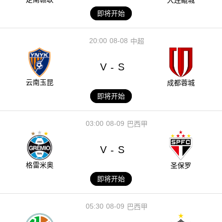
即将开始
20:00
08-08
中超
V
S
-
云南玉昆
成都蓉城
即将开始
03:00
08-09
巴西甲
V
S
-
格雷米奥
圣保罗
即将开始
05:30
08-09
巴西甲