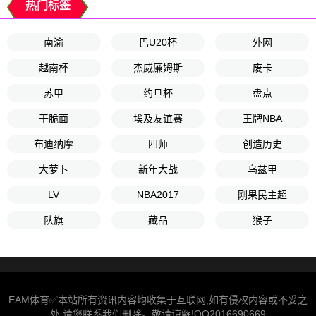
热门标签
南渝
巴U20杯
外网
越南杯
杰威廉姆斯
废卡
苏甲
约旦杯
盘点
干脆面
埃及友谊赛
王牌NBA
布迪纳摩
四师
创造历史
大萝卜
新年大战
乌兹甲
LV
NBA2017
刚果民主超
队旗
藏品
猴子
EAM体育✅本站所有资讯内容均收集于互联网,如有侵权内容或不妥之
处,请您联系我们删除。敬请谅解!QQ2016690669