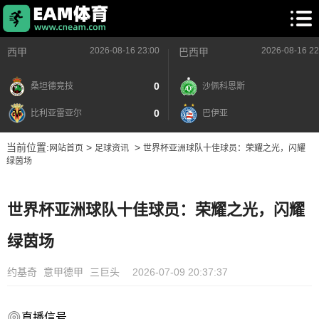
2026-08-16 23:00
2026-08-16 22
西甲
巴西甲
0
桑坦德竞技
沙佩科恩斯
0
比利亚雷亚尔
巴伊亚
当前位置:
>
>
网站首页
足球资讯
世界杯亚洲球队十佳球员：荣耀之光，闪耀
绿茵场
世界杯亚洲球队十佳球员：荣耀之光，闪耀
绿茵场
约基奇
意甲德甲
三巨头
2026-07-09 20:37:37
直播信号