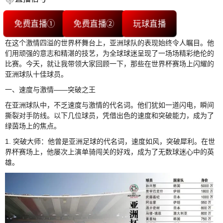
免费直播①
免费直播②
玩球直播
在这个激情四溢的世界杯舞台上，亚洲球队的表现始终令人瞩目。他
们用顽强的意志和精湛的技艺，为全球球迷呈现了一场场精彩绝伦的
比赛。今天，就让我带领大家回顾一下，那些在世界杯赛场上闪耀的
亚洲球队十佳球员。
一、速度与激情——突破之王
在亚洲球队中，不乏速度与激情的代名词。他们犹如一道闪电，瞬间
撕裂对手防线。以下几位球员，凭借出色的速度和突破能力，成为了
绿茵场上的焦点。
1. 突破大师：他曾是亚洲足球的代名词，速度如风，突破犀利。在世
界杯赛场上，他屡次上演单骑闯关的好戏，成为了无数球迷心中的英
雄。