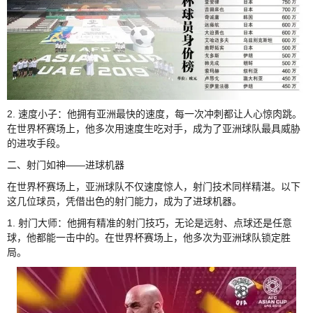
2. 速度小子：他拥有亚洲最快的速度，每一次冲刺都让人心惊肉跳。
在世界杯赛场上，他多次用速度生吃对手，成为了亚洲球队最具威胁
的进攻手段。
二、射门如神——进球机器
在世界杯赛场上，亚洲球队不仅速度惊人，射门技术同样精湛。以下
这几位球员，凭借出色的射门能力，成为了进球机器。
1. 射门大师：他拥有精准的射门技巧，无论是远射、点球还是任意
球，他都能一击中的。在世界杯赛场上，他多次为亚洲球队锁定胜
局。