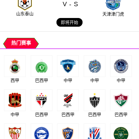
V
S
-
山东泰山
天津津门虎
即将开始
热门赛事
西甲
巴西甲
中甲
中甲
中甲
中甲
巴西甲
巴西甲
巴西甲
巴西甲