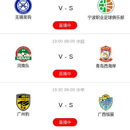
V
S
-
无锡吴钩
宁波职业足球俱乐部
直播中
19:00
08-09
中超
V
S
-
河南队
青岛西海岸
直播中
19:30
08-09
中甲
V
S
-
广州豹
广西恒宸
直播中