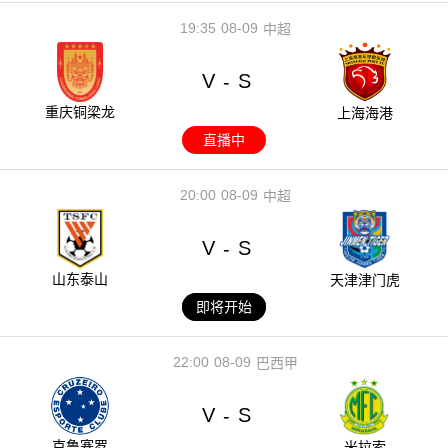
19:35
08-09
中超
V
S
-
重庆铜梁龙
上海海港
直播中
20:00
08-09
中超
V
S
-
山东泰山
天津津门虎
即将开始
22:00
08-09
巴西甲
V
S
-
克鲁塞罗
米拉索