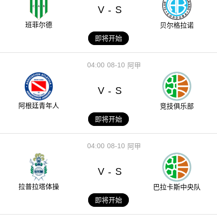
V
S
-
班菲尔德
贝尔格拉诺
即将开始
04:00
08-10
阿甲
V
S
-
阿根廷青年人
竞技俱乐部
即将开始
04:00
08-10
阿甲
V
S
-
拉普拉塔体操
巴拉卡斯中央队
即将开始