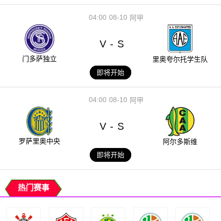
04:00
08-10
阿甲
V
S
-
门多萨独立
里奥夸尔托学生队
即将开始
04:00
08-10
阿甲
V
S
-
罗萨里奥中央
阿尔多斯维
即将开始
热门赛事