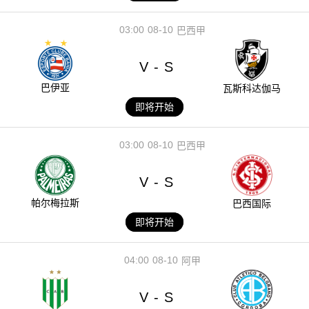
03:00
08-10
巴西甲
V
S
-
巴伊亚
瓦斯科达伽马
即将开始
03:00
08-10
巴西甲
V
S
-
帕尔梅拉斯
巴西国际
即将开始
04:00
08-10
阿甲
V
S
-