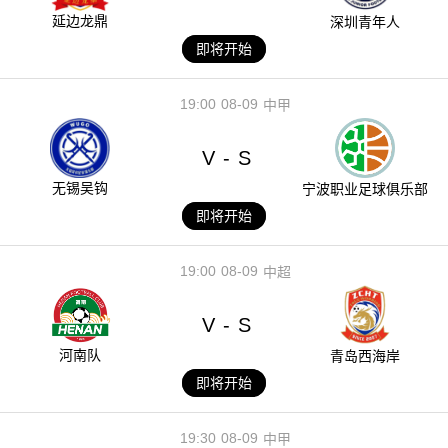
延边龙鼎
深圳青年人
即将开始
19:00
08-09
中甲
V
S
-
无锡吴钩
宁波职业足球俱乐部
即将开始
19:00
08-09
中超
V
S
-
河南队
青岛西海岸
即将开始
19:30
08-09
中甲