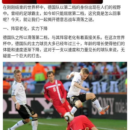
在刚刚结束的世界杯中，德国队以第二档的身份出现在人们的视野
中。曾经的足球霸主，如今却只能屈居第二档，这究竟是怎么回事
呢？今天，就让我们一起揭开德意志战车滑落之谜。
一、阵容老化，实力下降
德国队之所以滑落第二档，与其阵容老化有着直接关系。在这次世界
杯中，德国队的主力球员大多已经年过三十，年龄的增长使得他们的
体能和速度逐渐下降，这对于一支以速度和力量见长的球队来说，无
疑是一个巨大的打击。