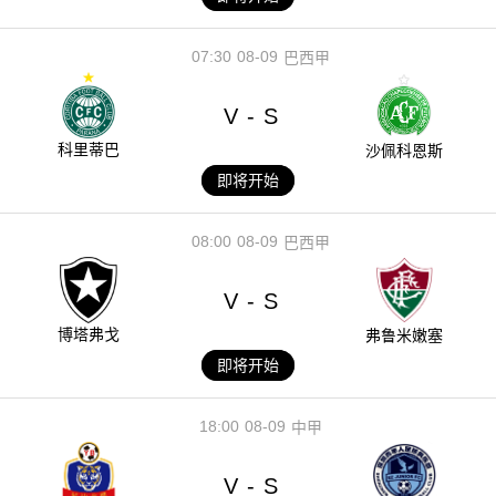
07:30
08-09
巴西甲
V
S
-
科里蒂巴
沙佩科恩斯
即将开始
08:00
08-09
巴西甲
V
S
-
博塔弗戈
弗鲁米嫩塞
即将开始
18:00
08-09
中甲
V
S
-