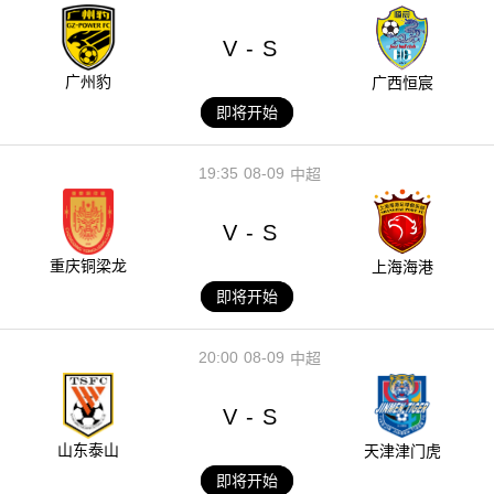
V
S
-
广州豹
广西恒宸
即将开始
19:35
08-09
中超
V
S
-
重庆铜梁龙
上海海港
即将开始
20:00
08-09
中超
V
S
-
山东泰山
天津津门虎
即将开始