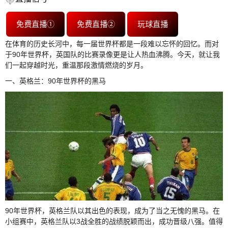
免费直播①
免费直播②
玩球直播
在体育的历史长河中，每一届世界杯都是一段难以忘怀的回忆。而对
于90年世界杯，英国队的比赛录像更是让人热血沸腾。今天，就让我
们一起穿越时光，重温那段激情燃烧的岁月。
一、英格兰：90年世界杯的黑马
90年世界杯，英格兰队以其出色的表现，成为了当之无愧的黑马。在
小组赛中，英格兰队以3战全胜的战绩脱颖而出，成功晋级八强。值得