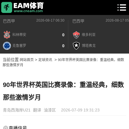
2026-08-17 06:30
2026-08-17 05
巴西甲
巴西甲
0
科林蒂安
维多利亚
0
克鲁塞罗
博塔弗戈
当前位置:
>
>
网站首页
足球资讯
90年世界杯英国比赛录像：重温经典，细数
那些激情岁月
90年世界杯英国比赛录像：重温经典，细数
那些激情岁月
青岛西海岸U21
翻译
油漆区
2026-07-09 19:31:23
直播信号