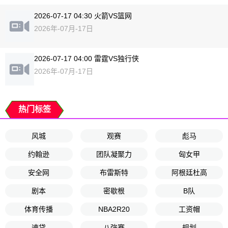
2026-07-17 04:30 火箭VS篮网
2026年-07月-17日
2026-07-17 04:00 雷霆VS独行侠
2026年-07月-17日
热门标签
风城
观赛
彪马
约翰逊
团队凝聚力
匈女甲
安全网
布雷斯特
阿根廷杜高
剧本
密歇根
B队
体育传播
NBA2R20
工资帽
速贷
八強赛
规划