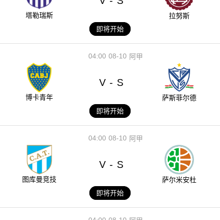
V
S
-
塔勒瑞斯
拉努斯
即将开始
04:00
08-10
阿甲
V
S
-
博卡青年
萨斯菲尔德
即将开始
04:00
08-10
阿甲
V
S
-
图库曼竞技
萨尔米安杜
即将开始