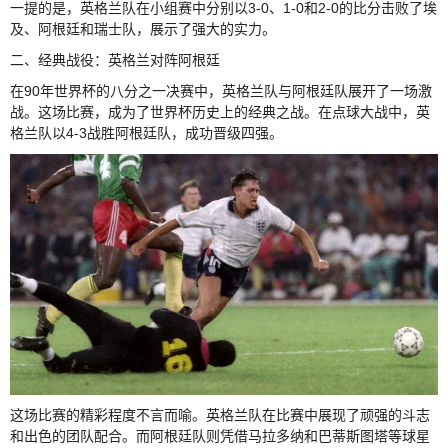
一提的是，英格兰队在小组赛中分别以3-0、1-0和2-0的比分击败了埃
及、阿根廷和瑞士队，展示了强大的实力。
二、经典战役：英格兰对阵阿根廷
在90年世界杯的八分之一决赛中，英格兰队与阿根廷队展开了一场激
战。这场比赛，成为了世界杯历史上的经典之战。在点球大战中，英
格兰队以4-3战胜阿根廷队，成功晋级四强。
这场比赛的精彩程度不言而喻。英格兰队在比赛中展现了顽强的斗志
和出色的团队配合。而阿根廷队则凭借马拉多纳和巴蒂斯图塔等球星