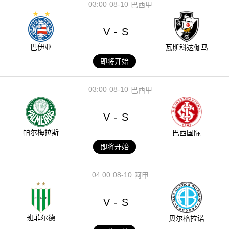
03:00
08-10
巴西甲
V
S
-
巴伊亚
瓦斯科达伽马
即将开始
03:00
08-10
巴西甲
V
S
-
帕尔梅拉斯
巴西国际
即将开始
04:00
08-10
阿甲
V
S
-
班菲尔德
贝尔格拉诺