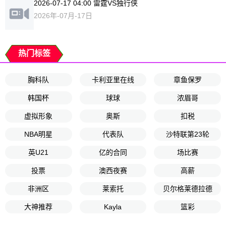
2026-07-17 04:00 雷霆VS独行侠
2026年-07月-17日
热门标签
胸科队
卡利亚里在线
章鱼保罗
韩国杯
球球
浓眉哥
虚拟形象
奥斯
扣税
NBA明星
代表队
沙特联第23轮
英U21
亿的合同
场比赛
投票
澳西夜赛
高薪
非洲区
莱索托
贝尔格莱德拉德
大神推荐
Kayla
篮彩