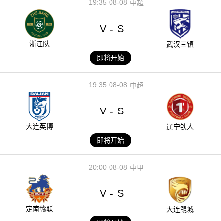
19:35
08-08
中超
V
S
-
浙江队
武汉三镇
即将开始
19:35
08-08
中超
V
S
-
大连英博
辽宁铁人
即将开始
20:00
08-08
中甲
V
S
-
定南赣联
大连鲲城