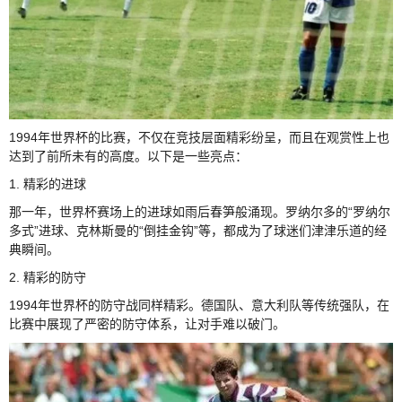
1994年世界杯的比赛，不仅在竞技层面精彩纷呈，而且在观赏性上也
达到了前所未有的高度。以下是一些亮点：
1. 精彩的进球
那一年，世界杯赛场上的进球如雨后春笋般涌现。罗纳尔多的“罗纳尔
多式”进球、克林斯曼的“倒挂金钩”等，都成为了球迷们津津乐道的经
典瞬间。
2. 精彩的防守
1994年世界杯的防守战同样精彩。德国队、意大利队等传统强队，在
比赛中展现了严密的防守体系，让对手难以破门。