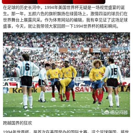
在足球的历史长河中，1994年美国世界杯无疑是一场视觉盛宴的诞
生。那一年，五颜六色的旗帜飘扬在绿茵场上，激情四溢的球员们在
世界舞台上展露风采。作为体育网站的编辑，我有幸见证了这场足球
盛事，今天，就让我带领大家回顾一下1994世界杯的精彩瞬间。
跨越国界的狂欢
1994年世界杯，是首次在美国举办的国际大赛。这个足球强国，将世