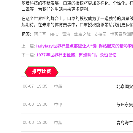
随着科技的不断发展，口罩的授权将更加多样化、个性化。
口罩等，为我们的生活带来更多便利。
在这个世界杯的舞台上，口罩的授权成为了一道独特的风景
起期待，在未来的体育赛事中，口罩授权能够带给我们更多
标签
：
阿丘瓦
NFC
毒液
焦点之战
支持员
世预赛欧洲
上一篇:
ladylazy世界杯盘点那些让人“懒”得站起来的精彩瞬
下一篇:
1977年世界杯田径赛：辉煌瞬间，永恒记忆
推荐比赛
08-07
19:35
中超
北京国安
08-08
19:00
中甲
苏州东吴
08-08
19:00
中超
青岛海牛