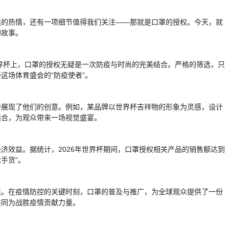
迷的热情，还有一项细节值得我们关注——那就是口罩的授权。今天，就
的故事。
世界杯上，口罩的授权无疑是一次防疫与时尚的完美结合。严格的筛选，只
这场体育盛会的“防疫使者”。
纷展现了他们的创意。例如，某品牌以世界杯吉祥物的形象为灵感，设计
结合，为观众带来一场视觉盛宴。
济效益。据统计，2026年世界杯期间，口罩授权相关产品的销售额达到
手货”。
任。在疫情防控的关键时刻，口罩的普及与推广，为全球观众提供了一份
共同为战胜疫情贡献力量。