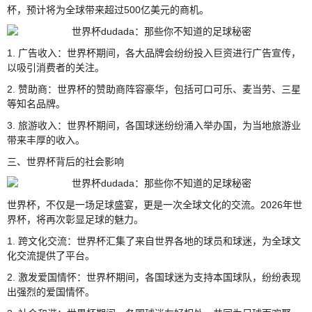
杯，预计将为全球带来超过500亿美元的商机。
1. 广告收入：世界杯期间，各大品牌会纷纷投入巨资进行广告宣传，
以吸引消费者的关注。
2. 赞助商：世界杯的赞助商阵容豪华，包括可口可乐、麦当劳、三星
等知名品牌。
3. 旅游收入：世界杯期间，各国球迷纷纷涌入举办国，为当地旅游业
带来丰厚的收入。
三、世界杯背后的社会影响
世界杯，不仅是一场足球盛宴，更是一次全球文化的交流。2026年世
界杯，将再次彰显足球的魅力。
1. 跨文化交流：世界杯汇集了来自世界各地的球员和球迷，为全球文
化交流提供了平台。
2. 激发爱国情怀：世界杯期间，各国球迷为支持本国球队，纷纷表现
出强烈的爱国情怀。