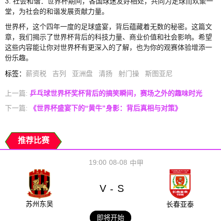
3. 社会和谐：世界杯期间，各国球迷友好相处，共同为足球而欢聚一
堂，为社会的和谐发展贡献力量。
世界杯，这个四年一度的足球盛宴，背后蕴藏着无数的秘密。这篇文
章，我们揭示了世界杯背后的科技力量、商业价值和社会影响。希望
这些内容能让你对世界杯有更深入的了解，也为你的观赛体验增添一
份乐趣。
标签
：
薪资税
吉列
亚洲盘
清扬
射门操
斯图亚尼
上一篇:
乒乓球世界杯奖杯背后的搞笑瞬间，赛场之外的趣味时光
下一篇:
《世界杯盛宴下的“黄牛”身影：背后真相与对策》
推荐比赛
19:00
08-08
中甲
V
S
-
苏州东吴
长春亚泰
即将开始