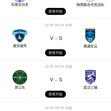
石家庄功夫
陕西联合月亮泊队
即将开始
19:30
08-08
中甲
V
S
-
南京城市
南通支云
即将开始
19:35
08-08
中超
V
S
-
浙江队
武汉三镇
即将开始
19:35
08-08
中超