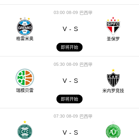
03:00
08-09
巴西甲
V
S
-
格雷米奥
圣保罗
即将开始
05:30
08-09
巴西甲
V
S
-
瑞模贝雷
米内罗竞技
即将开始
07:30
08-09
巴西甲
V
S
-