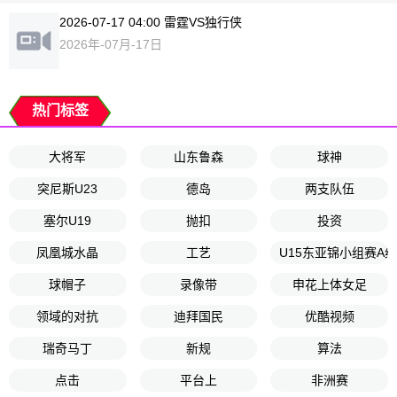
2026-07-17 04:00 雷霆VS独行侠
2026年-07月-17日
热门标签
大将军
山东鲁森
球神
突尼斯U23
德岛
两支队伍
塞尔U19
抛扣
投资
凤凰城水晶
工艺
U15东亚锦小组赛A
球帽子
录像带
申花上体女足
领域的对抗
迪拜国民
优酷视频
瑞奇马丁
新规
算法
点击
平台上
非洲赛