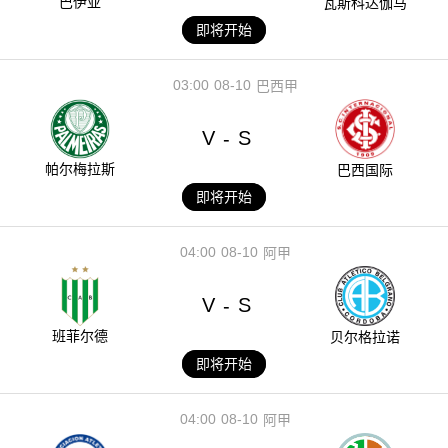
巴伊亚
瓦斯科达伽马
即将开始
03:00
08-10
巴西甲
V
S
-
帕尔梅拉斯
巴西国际
即将开始
04:00
08-10
阿甲
V
S
-
班菲尔德
贝尔格拉诺
即将开始
04:00
08-10
阿甲