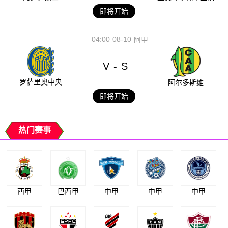
即将开始
04:00
08-10
阿甲
V
S
-
罗萨里奥中央
阿尔多斯维
即将开始
热门赛事
西甲
巴西甲
中甲
中甲
中甲