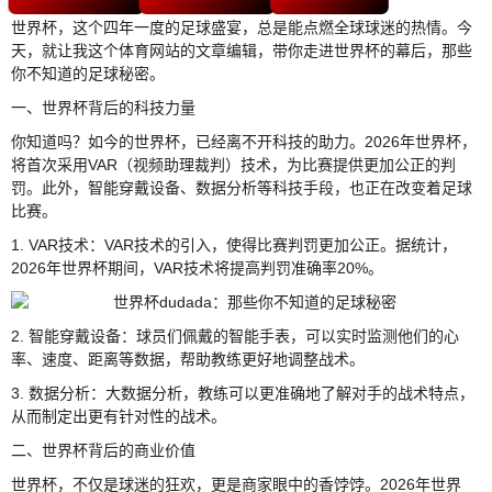
世界杯，这个四年一度的足球盛宴，总是能点燃全球球迷的热情。今
天，就让我这个体育网站的文章编辑，带你走进世界杯的幕后，那些
你不知道的足球秘密。
一、世界杯背后的科技力量
你知道吗？如今的世界杯，已经离不开科技的助力。2026年世界杯，
将首次采用VAR（视频助理裁判）技术，为比赛提供更加公正的判
罚。此外，智能穿戴设备、数据分析等科技手段，也正在改变着足球
比赛。
1. VAR技术：VAR技术的引入，使得比赛判罚更加公正。据统计，
2026年世界杯期间，VAR技术将提高判罚准确率20%。
2. 智能穿戴设备：球员们佩戴的智能手表，可以实时监测他们的心
率、速度、距离等数据，帮助教练更好地调整战术。
3. 数据分析：大数据分析，教练可以更准确地了解对手的战术特点，
从而制定出更有针对性的战术。
二、世界杯背后的商业价值
世界杯，不仅是球迷的狂欢，更是商家眼中的香饽饽。2026年世界