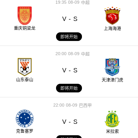
19:35
08-09
中超
V
S
-
重庆铜梁龙
上海海港
即将开始
20:00
08-09
中超
V
S
-
山东泰山
天津津门虎
即将开始
22:00
08-09
巴西甲
V
S
-
克鲁塞罗
米拉索