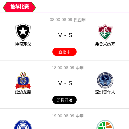
推荐比赛
08:00
08-09
巴西甲
V
S
-
博塔弗戈
弗鲁米嫩塞
直播中
18:00
08-09
中甲
V
S
-
延边龙鼎
深圳青年人
即将开始
19:00
08-09
中甲