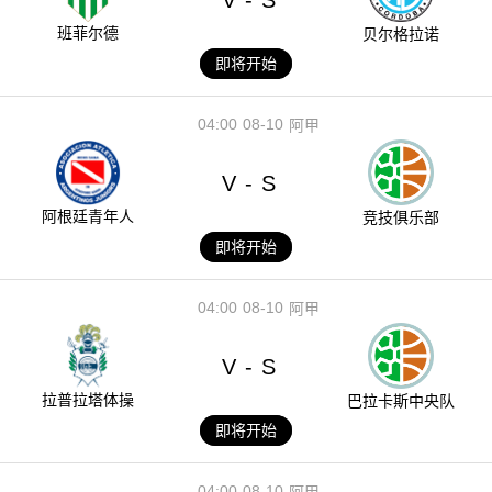
-
班菲尔德
贝尔格拉诺
即将开始
04:00
08-10
阿甲
V
S
-
阿根廷青年人
竞技俱乐部
即将开始
04:00
08-10
阿甲
V
S
-
拉普拉塔体操
巴拉卡斯中央队
即将开始
04:00
08-10