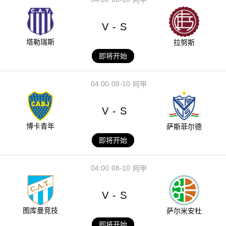
阿甲
V
S
-
塔勒瑞斯
拉努斯
即将开始
04:00
08-10
阿甲
V
S
-
博卡青年
萨斯菲尔德
即将开始
04:00
08-10
阿甲
V
S
-
图库曼竞技
萨尔米安杜
即将开始