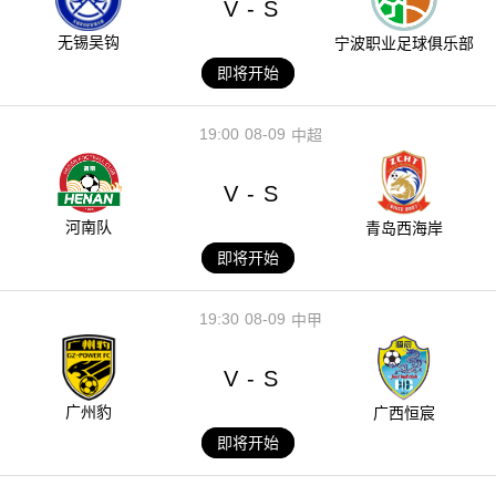
V
S
-
无锡吴钩
宁波职业足球俱乐部
即将开始
19:00
08-09
中超
V
S
-
河南队
青岛西海岸
即将开始
19:30
08-09
中甲
V
S
-
广州豹
广西恒宸
即将开始