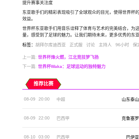
提升赛事关注度
东亚歌手们的精彩表现吸引了全球观众的目光，使得世界杯
效益。
世界杯东亚歌手们用音乐诠释了体育与艺术的完美结合，为
量，感受到了足球的魅力。让我们期待未来，更多优秀的东
标签
：
胡拜尔库迪西亚
正式服
讨论
主持人
96小时
保
上一篇:
世界杯烽火燃，江北竞技梦飞扬
下一篇:
世界杯Waka：足球运动的独特魅力
推荐比赛
08-09
20:00
中超
山东泰山
08-09
22:00
巴西甲
克鲁塞罗
08-10
03:00
巴西甲
巴伊亚