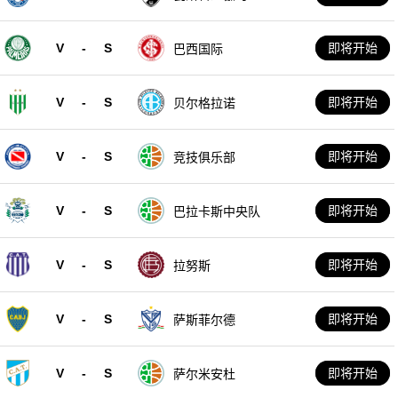
V
-
S
即将开始
巴西国际
V
-
S
即将开始
贝尔格拉诺
V
-
S
即将开始
竞技俱乐部
V
-
S
即将开始
巴拉卡斯中央队
V
-
S
即将开始
拉努斯
V
-
S
即将开始
萨斯菲尔德
V
-
S
即将开始
萨尔米安杜