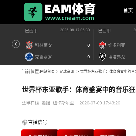
首页
2026-08-17 06:30
2
巴西甲
巴西甲
科林蒂安
0
维多利亚
克鲁塞罗
0
博塔弗戈
当前位置:
>
>
网站首页
足球资讯
世界杯东亚歌手：体育盛宴中的音
世界杯东亚歌手：体育盛宴中的音乐狂
法甲在线
婚姻
纽卡斯尔盘
2026-07-09 17:43:26
直播信号