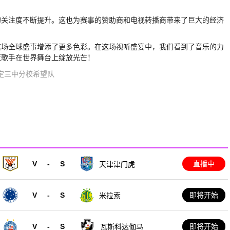
的关注度不断提升。这也为赛事的赞助商和电视转播商带来了巨大的经济
这场全球盛事增添了更多色彩。在这场视听盛宴中，我们看到了音乐的力
亚歌手在世界舞台上绽放光芒！
定三中分校希望队
V
-
S
直播中
天津津门虎
V
-
S
即将开始
米拉索
V
-
S
即将开始
瓦斯科达伽马