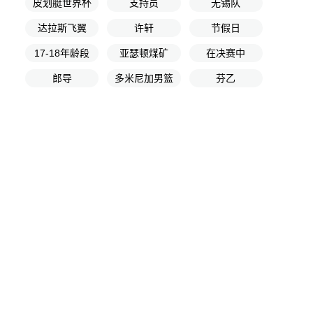
皮划艇世界杯
支持员
无锡队
达拉斯飞翼
许轩
节假日
17-18年龄段
亚瑟顿煤矿
在决赛中
郎导
多米尼加男篮
芬乙