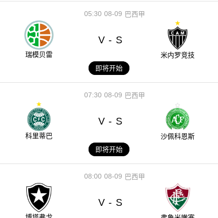
05:30
08-09
巴西甲
V
S
-
瑞模贝雷
米内罗竞技
即将开始
07:30
08-09
巴西甲
V
S
-
科里蒂巴
沙佩科恩斯
即将开始
08:00
08-09
巴西甲
V
S
-
博塔弗戈
弗鲁米嫩塞