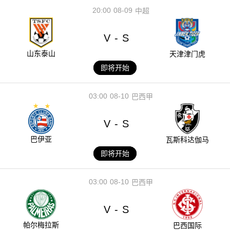
20:00
08-09
中超
V
S
-
山东泰山
天津津门虎
即将开始
03:00
08-10
巴西甲
V
S
-
巴伊亚
瓦斯科达伽马
即将开始
03:00
08-10
巴西甲
V
S
-
帕尔梅拉斯
巴西国际