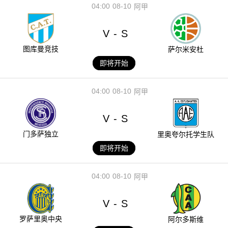
04:00
08-10
阿甲
V
S
-
图库曼竞技
萨尔米安杜
即将开始
04:00
08-10
阿甲
V
S
-
门多萨独立
里奥夸尔托学生队
即将开始
04:00
08-10
阿甲
V
S
-
罗萨里奥中央
阿尔多斯维