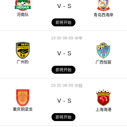
V
S
-
河南队
青岛西海岸
即将开始
19:30
08-09
中甲
V
S
-
广州豹
广西恒宸
即将开始
19:35
08-09
中超
V
S
-
重庆铜梁龙
上海海港
即将开始