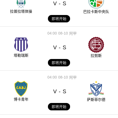
V
S
-
拉普拉塔体操
巴拉卡斯中央队
即将开始
04:00
08-10
阿甲
V
S
-
塔勒瑞斯
拉努斯
即将开始
04:00
08-10
阿甲
V
S
-
博卡青年
萨斯菲尔德
即将开始