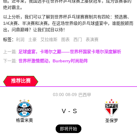
绩。近年来，我国选手在世界杯乒乓球赛上屡获冠军，成为该赛事的
绝对霸主。
以上分析，我们可以了解到世界杯乒乓球赛赛制共有四轮：预选赛、
1/4决赛、半决赛和决赛。在这场世界级的乒乓球盛宴中，谁能脱颖而
出，问鼎巅峰？让我们拭目以待！
标签
：
利润
土豪
艾拉维斯
图表
西门
表演赛
上一篇:
足球盛宴，卡塔尔之巅——世界杯国家卡塔尔深度解析
下一篇:
世界杯激情燃动，Burberry时尚助阵
推荐比赛
03:00
08-09
巴西甲
V
S
-
格雷米奥
圣保罗
即将开始