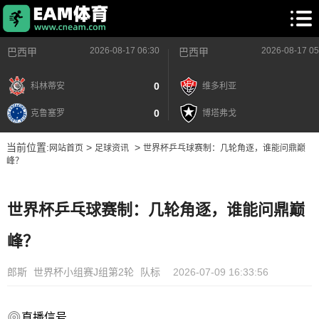
2026-08-17 06:30
2026-08-17 05
巴西甲
巴西甲
0
科林蒂安
维多利亚
0
克鲁塞罗
博塔弗戈
当前位置:
>
>
网站首页
足球资讯
世界杯乒乓球赛制：几轮角逐，谁能问鼎巅
峰？
世界杯乒乓球赛制：几轮角逐，谁能问鼎巅
峰？
郎斯
世界杯小组赛J组第2轮
队标
2026-07-09 16:33:56
直播信号