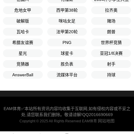
危地女甲
西甲第38轮
拉齐奥
破解版
咪咕女足
赌场
瓦哈卡
法甲第20轮
朗普
希腊友谊赛
PNG
世界杯竞猜
星光
球星卡
亚冠1/8决赛
竞猜器
胜负表
射手
AnswerBall
流媒体平台
持球
EAM体育✅本站所有资讯内容均收集于互联网,如有侵权内容或不妥之
处,请您联系我们删除。敬请谅解!QQ2016690669
网站地图
Copyright © 2025 All Rights Reserved EAM体育