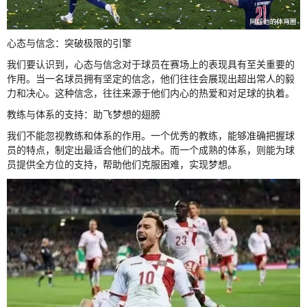
心态与信念：突破极限的引擎
我们要认识到，心态与信念对于球员在赛场上的表现具有至关重要的
作用。当一名球员拥有坚定的信念，他们往往会展现出超出常人的毅
力和决心。这种信念，往往来源于他们内心的热爱和对足球的执着。
教练与体系的支持：助飞梦想的翅膀
我们不能忽视教练和体系的作用。一个优秀的教练，能够准确把握球
员的特点，制定出最适合他们的战术。而一个成熟的体系，则能为球
员提供全方位的支持，帮助他们克服困难，实现梦想。