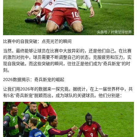
比赛中的自我突破：点亮光芒的瞬间
当然，最终能够让球员在比赛中大放异彩的，还是他们自己。在比赛
的激烈对抗中，球员需要不断调整自己的状态，克服疲劳和压力，实
现自我突破。而这些突破的瞬间，往往正是他们成为“奇兵新宠”的时
刻。
2026数据揭示：奇兵新宠的崛起
让我们用2026年的数据来一探究竟。据统计，在上一届世界杯中，共
有5名“奇兵新宠”脱颖而出，成为球队的关键球员。他们分别是：