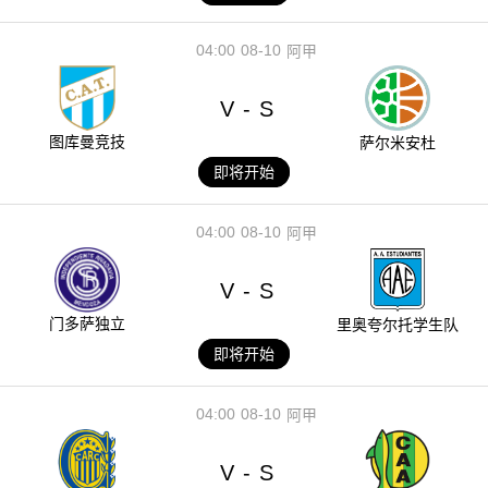
04:00
08-10
阿甲
V
S
-
图库曼竞技
萨尔米安杜
即将开始
04:00
08-10
阿甲
V
S
-
门多萨独立
里奥夸尔托学生队
即将开始
04:00
08-10
阿甲
V
S
-