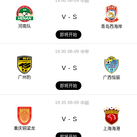
19:00
08-09
中超
V
S
-
河南队
青岛西海岸
即将开始
19:30
08-09
中甲
V
S
-
广州豹
广西恒宸
即将开始
19:35
08-09
中超
V
S
-
重庆铜梁龙
上海海港
即将开始