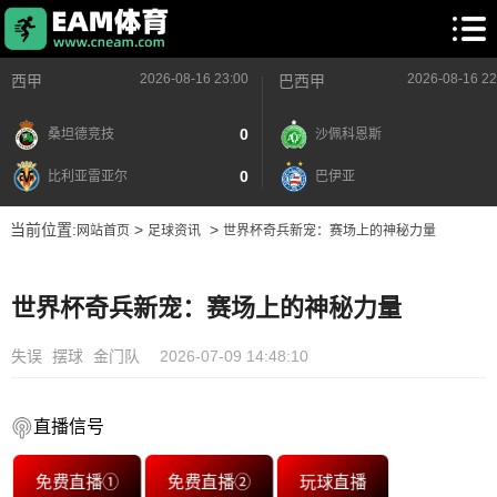
2026-08-16 23:00
2026-08-16 22
西甲
巴西甲
0
桑坦德竞技
沙佩科恩斯
0
比利亚雷亚尔
巴伊亚
当前位置:
>
>
网站首页
足球资讯
世界杯奇兵新宠：赛场上的神秘力量
世界杯奇兵新宠：赛场上的神秘力量
失误
摆球
金门队
2026-07-09 14:48:10
直播信号
免费直播①
免费直播②
玩球直播