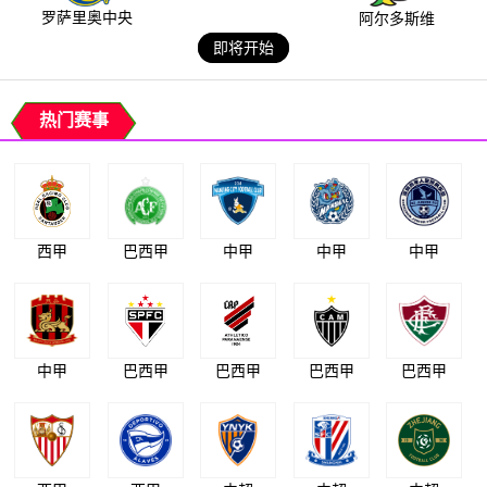
罗萨里奥中央
阿尔多斯维
即将开始
热门赛事
西甲
巴西甲
中甲
中甲
中甲
中甲
巴西甲
巴西甲
巴西甲
巴西甲