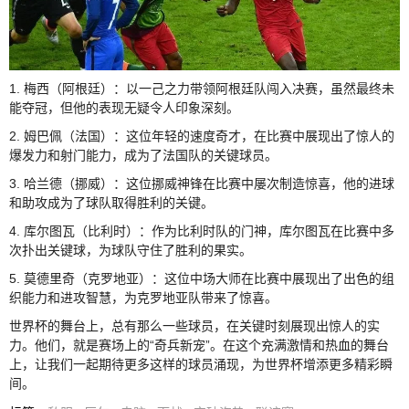
1. 梅西（阿根廷）：以一己之力带领阿根廷队闯入决赛，虽然最终未
能夺冠，但他的表现无疑令人印象深刻。
2. 姆巴佩（法国）：这位年轻的速度奇才，在比赛中展现出了惊人的
爆发力和射门能力，成为了法国队的关键球员。
3. 哈兰德（挪威）：这位挪威神锋在比赛中屡次制造惊喜，他的进球
和助攻成为了球队取得胜利的关键。
4. 库尔图瓦（比利时）：作为比利时队的门神，库尔图瓦在比赛中多
次扑出关键球，为球队守住了胜利的果实。
5. 莫德里奇（克罗地亚）：这位中场大师在比赛中展现出了出色的组
织能力和进攻智慧，为克罗地亚队带来了惊喜。
世界杯的舞台上，总有那么一些球员，在关键时刻展现出惊人的实
力。他们，就是赛场上的“奇兵新宠”。在这个充满激情和热血的舞台
上，让我们一起期待更多这样的球员涌现，为世界杯增添更多精彩瞬
间。