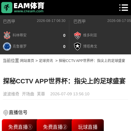
2026-08-17 06:30
2026-08-17 05
巴西甲
巴西甲
0
科林蒂安
维多利亚
0
克鲁塞罗
博塔弗戈
当前位置:
>
>
网站首页
足球资讯
探秘CCTV APP世界杯：指尖上的足球盛宴
探秘CCTV APP世界杯：指尖上的足球盛宴
波波维奇
开场曲
芙蓉
2026-07-09 13:56:10
直播信号
免费直播①
免费直播②
玩球直播