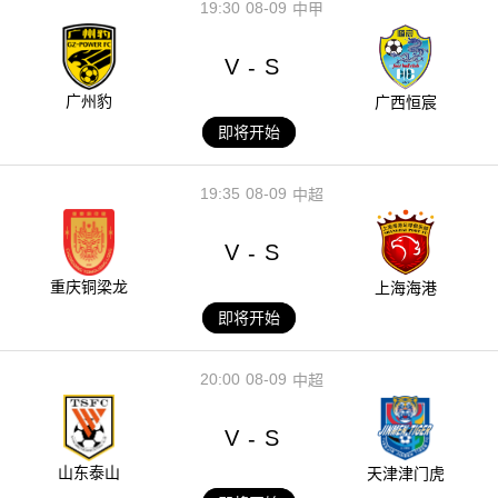
19:30
08-09
中甲
V
S
-
广州豹
广西恒宸
即将开始
19:35
08-09
中超
V
S
-
重庆铜梁龙
上海海港
即将开始
20:00
08-09
中超
V
S
-
山东泰山
天津津门虎