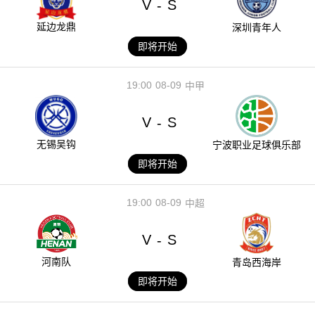
V
S
-
延边龙鼎
深圳青年人
即将开始
19:00
08-09
中甲
V
S
-
无锡吴钩
宁波职业足球俱乐部
即将开始
19:00
08-09
中超
V
S
-
河南队
青岛西海岸
即将开始