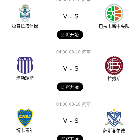
V
S
-
拉普拉塔体操
巴拉卡斯中央队
即将开始
04:00
08-10
阿甲
V
S
-
塔勒瑞斯
拉努斯
即将开始
04:00
08-10
阿甲
V
S
-
博卡青年
萨斯菲尔德
即将开始