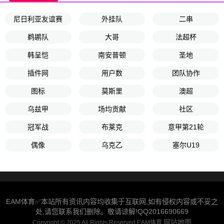
尼日利亚友谊赛
外挂队
二串
鹈鹕队
大哥
法超杯
韩呈恺
南安普顿
圣地
插件网
用户数
团队协作
图标
莫斯里
澳超
乌兹甲
场均贡献
社区
冠军战
布莱克
意甲第21轮
偶像
乌克乙
塞尔U19
EAM体育✅本站所有资讯内容均收集于互联网,如有侵权内容或不妥之
处,请您联系我们删除。敬请谅解!QQ2016690669
网站地图
Copyright © 2025 All Rights Reserved EAM体育