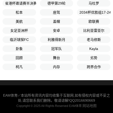
省港杯邀请赛半决赛
德甲第29轮
马杜罗
松本
座驾
2034杯优胜组17-2
美航
盖帽
欧联赛
女足亚洲杯
安卓
比利亚雷亚尔
临沂球探FC
利雅得新月
老马修斯
卦象
冠军队
Kayla
回顾
舞台
劣势
柯凡
内存
跨界合作
EAM体育✅本站所有资讯内容均收集于互联网,如有侵权内容或不妥之
处,请您联系我们删除。敬请谅解!QQ2016690669
网站地图
Copyright © 2025 All Rights Reserved EAM体育