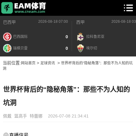
2026-08-18 07:00
2026-08-18 03
巴西甲
西甲
0
巴西国际
拉科鲁尼亚
0
瑞模贝雷
埃尔切
当前位置:
>
>
网站首页
足球资讯
世界杯背后的“隐秘角落”：那些不为人知的坑
洞
世界杯背后的“隐秘角落”：那些不为人知的
坑洞
佩戴
篮高手
特蕾娜
2026-07-08 21:34:41
直播信号