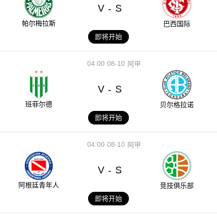
V
S
-
帕尔梅拉斯
巴西国际
即将开始
04:00
08-10
阿甲
V
S
-
班菲尔德
贝尔格拉诺
即将开始
04:00
08-10
阿甲
V
S
-
阿根廷青年人
竞技俱乐部
即将开始