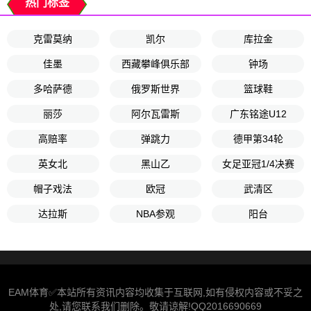
热门标签
克雷莫纳
凯尔
库拉金
佳墨
西藏攀峰俱乐部
钟场
多哈萨德
俄罗斯世界
篮球鞋
丽莎
阿尔瓦雷斯
广东铭途U12
高赔率
弹跳力
德甲第34轮
英女北
黑山乙
女足亚冠1/4决赛
帽子戏法
欧冠
武清区
达拉斯
NBA参观
阳台
EAM体育✅本站所有资讯内容均收集于互联网,如有侵权内容或不妥之
处,请您联系我们删除。敬请谅解!QQ2016690669