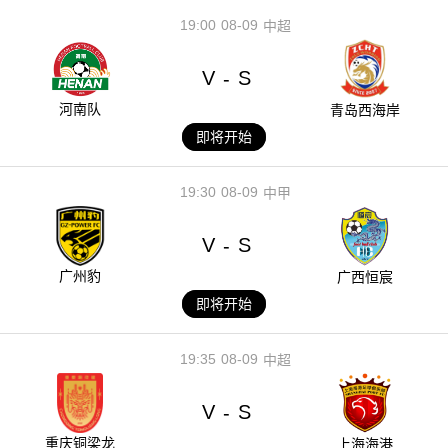
19:00
08-09
中超
V
S
-
河南队
青岛西海岸
即将开始
19:30
08-09
中甲
V
S
-
广州豹
广西恒宸
即将开始
19:35
08-09
中超
V
S
-
重庆铜梁龙
上海海港