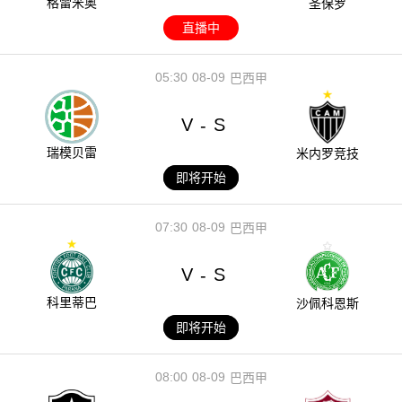
格雷米奥
圣保罗
直播中
05:30
08-09
巴西甲
V
S
-
瑞模贝雷
米内罗竞技
即将开始
07:30
08-09
巴西甲
V
S
-
科里蒂巴
沙佩科恩斯
即将开始
08:00
08-09
巴西甲