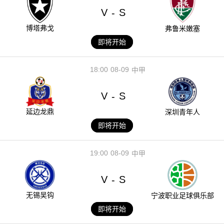
V
S
-
博塔弗戈
弗鲁米嫩塞
即将开始
18:00
08-09
中甲
V
S
-
延边龙鼎
深圳青年人
即将开始
19:00
08-09
中甲
V
S
-
无锡吴钩
宁波职业足球俱乐部
即将开始