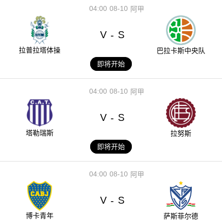
04:00
08-10
阿甲
V
S
-
拉普拉塔体操
巴拉卡斯中央队
即将开始
04:00
08-10
阿甲
V
S
-
塔勒瑞斯
拉努斯
即将开始
04:00
08-10
阿甲
V
S
-
博卡青年
萨斯菲尔德