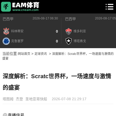
2026-08-17 06:30
2026-08-17 05
巴西甲
巴西甲
0
科林蒂安
维多利亚
0
克鲁塞罗
博塔弗戈
当前位置:
>
>
网站首页
足球资讯
深度解析：Scratc世界杯，一场速度与激情的
盛宴
深度解析：Scratc世界杯，一场速度与激情
的盛宴
塔图姆
杰登
圣地亚哥快船
2026-07-08 21:29:17
直播信号